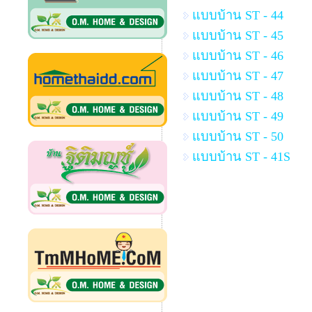
แบบบ้าน ST - 44
แบบบ้าน ST - 45
แบบบ้าน ST - 46
แบบบ้าน ST - 47
แบบบ้าน ST - 48
แบบบ้าน ST - 49
แบบบ้าน ST - 50
แบบบ้าน ST - 41S