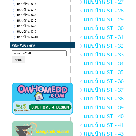
แบบบ้าน ST - 27
แบบบ้าน G-4
แบบบ้าน ST - 28
แบบบ้าน G-5
แบบบ้าน G-6
แบบบ้าน ST - 29
แบบบ้าน G-7
แบบบ้าน G-8
แบบบ้าน ST - 30
แบบบ้าน G-9
แบบบ้าน ST - 31
แบบบ้าน G-10
แบบบ้าน ST - 32
สมัครรับข่าวสาร
แบบบ้าน ST - 33
แบบบ้าน ST - 34
แบบบ้าน ST - 35
แบบบ้าน ST - 36
แบบบ้าน ST - 37
แบบบ้าน ST - 38
แบบบ้าน ST - 39
แบบบ้าน ST - 40
แบบบ้าน ST - 41
แบบบ้าน ST - 43