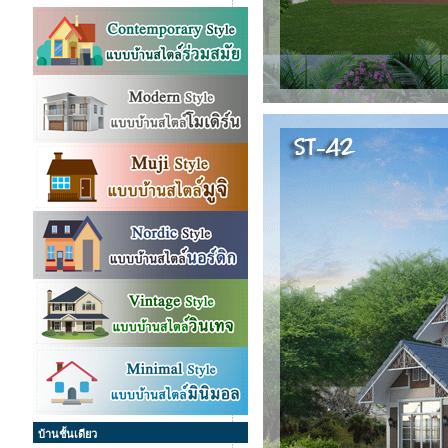
บ้านชั้นเดียว