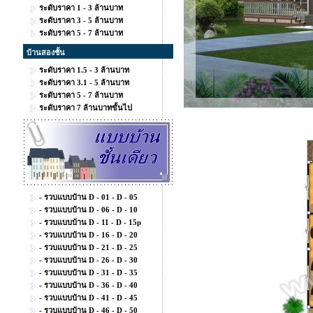
ระดับราคา 1 - 3 ล้านบาท
ระดับราคา 3 - 5 ล้านบาท
ระดับราคา 5 - 7 ล้านบาท
บ้านสองชั้น
ระดับราคา 1.5 - 3 ล้านบาท
ระดับราคา 3.1 - 5 ล้านบาท
ระดับราคา 5 - 7 ล้านบาท
ระดับราคา 7 ล้านบาทขั้นไป
- รวบแบบบ้าน D - 01 - D - 05
- รวบแบบบ้าน D - 06 - D - 10
- รวบแบบบ้าน D - 11 - D - 15p
- รวบแบบบ้าน D - 16 - D - 20
- รวบแบบบ้าน D - 21 - D - 25
- รวบแบบบ้าน D - 26 - D - 30
- รวบแบบบ้าน D - 31 - D - 35
- รวบแบบบ้าน D - 36 - D - 40
- รวบแบบบ้าน D - 41 - D - 45
- รวบแบบบ้าน D - 46 - D - 50