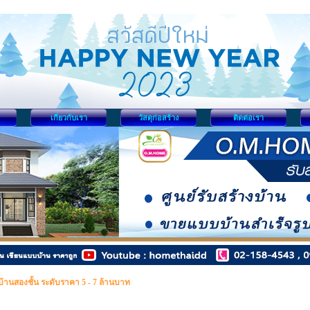
เกี่ยวกับเรา
วัสดุก่อสร้าง
ติดต่อเรา
บ้านสองชั้น ระดับราคา 5 - 7 ล้านบาท