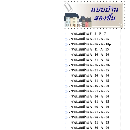
- รวมแบบบ้าน F - 2 - F - 7
- รวบแบบบ้าน A - 01 - A - 05
- รวบแบบบ้าน A - 06 - A - 10p
- รวบแบบบ้าน A - 11 - A - 15
- รวบแบบบ้าน A - 16 - A - 20
- รวบแบบบ้าน A - 21 - A - 25
- รวบแบบบ้าน A - 26 - A - 30s
- รวบแบบบ้าน A - 31 - A - 35
- รวบแบบบ้าน A - 36 - A - 40
- รวบแบบบ้าน A - 41 - A - 45
- รวบแบบบ้าน A - 46 - A - 50
- รวบแบบบ้าน A - 51 - A - 55
- รวบแบบบ้าน A - 56 - A - 60
- รวบแบบบ้าน A - 61 - A - 65
- รวบแบบบ้าน A - 66 - A - 70
- รวบแบบบ้าน A - 71 - A - 75
- รวบแบบบ้าน A - 76 - A - 80
- รวบแบบบ้าน A - 81 - A - 85
- รวบแบบบ้าน A - 86 - A - 90