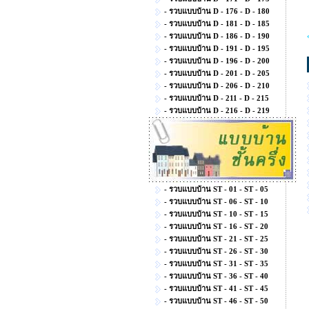
- รวบแบบบ้าน D - 176 - D - 180
- รวบแบบบ้าน D - 181 - D - 185
- รวบแบบบ้าน D - 186 - D - 190
- รวบแบบบ้าน D - 191 - D - 195
- รวบแบบบ้าน D - 196 - D - 200
- รวบแบบบ้าน D - 201 - D - 205
- รวบแบบบ้าน D - 206 - D - 210
- รวบแบบบ้าน D - 211 - D - 215
- รวบแบบบ้าน D - 216 - D - 219
- รวบแบบบ้าน ST - 01 - ST - 05
- รวบแบบบ้าน ST - 06 - ST - 10
- รวบแบบบ้าน ST - 10 - ST - 15
- รวบแบบบ้าน ST - 16 - ST - 20
- รวบแบบบ้าน ST - 21 - ST - 25
- รวบแบบบ้าน ST - 26 - ST - 30
- รวบแบบบ้าน ST - 31 - ST - 35
- รวบแบบบ้าน ST - 36 - ST - 40
- รวบแบบบ้าน ST - 41 - ST - 45
- รวบแบบบ้าน ST - 46 - ST - 50