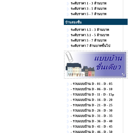
ระดับราคา 1 - 3 ล้านบาท
ระดับราคา 3 - 5 ล้านบาท
ระดับราคา 5 - 7 ล้านบาท
บ้านสองชั้น
ระดับราคา 1.5 - 3 ล้านบาท
ระดับราคา 3.1 - 5 ล้านบาท
ระดับราคา 5 - 7 ล้านบาท
ระดับราคา 7 ล้านบาทขั้นไป
- รวบแบบบ้าน D - 01 - D - 05
- รวบแบบบ้าน D - 06 - D - 10
- รวบแบบบ้าน D - 11 - D - 15p
- รวบแบบบ้าน D - 16 - D - 20
- รวบแบบบ้าน D - 21 - D - 25
- รวบแบบบ้าน D - 26 - D - 30
- รวบแบบบ้าน D - 31 - D - 35
- รวบแบบบ้าน D - 36 - D - 40
- รวบแบบบ้าน D - 41 - D - 45
- รวบแบบบ้าน D - 46 - D - 50