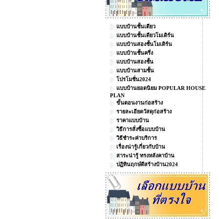
แบบบ้านชั้นเดียว
แบบบ้านชั้นเดียวโมเดิร์น
แบบบ้านสองชั้นโมเดิร์น
แบบบ้านชั้นครึ่ง
แบบบ้านสองชั้น
แบบบ้านสามชั้น
โปรโมชั่น2024
แบบบ้านยอดนิยม POPULAR HOUSE
PLAN
ขั้นตอนงานก่อสร้าง
รายละเอียดวัสดุก่อสร้าง
ราคาแบบบ้าน
วิธีการสั่งซื้อแบบบ้าน
วิธีชำระค่าบริการ
เรื่องน่ารู้เกี่ยวกับบ้าน
สาระน่ารู้ ทรงหลังคาบ้าน
ปฏิทินฤกษ์ดีสร้างบ้าน2024