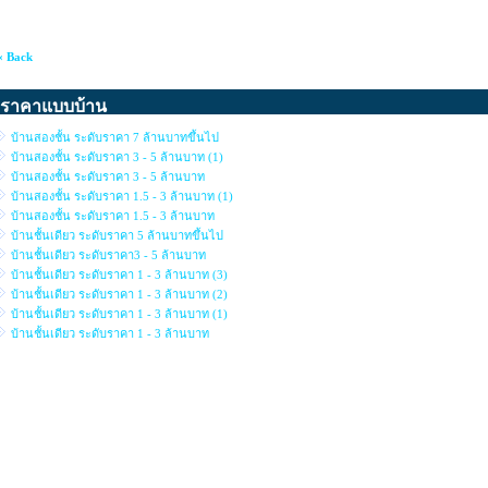
« Back
ราคาแบบบ้าน
บ้านสองชั้น ระดับราคา 7 ล้านบาทขึ้นไป
บ้านสองชั้น ระดับราคา 3 - 5 ล้านบาท (1)
บ้านสองชั้น ระดับราคา 3 - 5 ล้านบาท
บ้านสองชั้น ระดับราคา 1.5 - 3 ล้านบาท (1)
บ้านสองชั้น ระดับราคา 1.5 - 3 ล้านบาท
บ้านชั้นเดียว ระดับราคา 5 ล้านบาทขึ้นไป
บ้านชั้นเดียว ระดับราคา3 - 5 ล้านบาท
บ้านชั้นเดียว ระดับราคา 1 - 3 ล้านบาท (3)
บ้านชั้นเดียว ระดับราคา 1 - 3 ล้านบาท (2)
บ้านชั้นเดียว ระดับราคา 1 - 3 ล้านบาท (1)
บ้านชั้นเดียว ระดับราคา 1 - 3 ล้านบาท