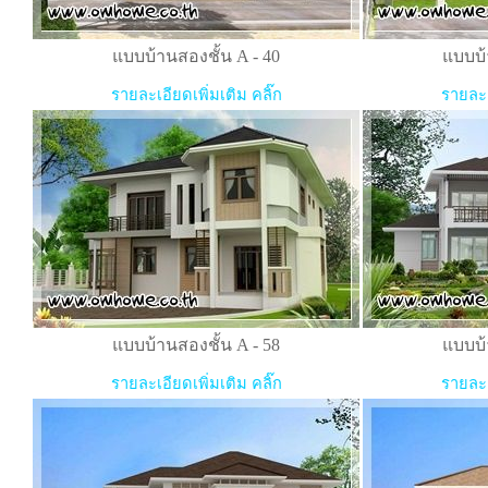
แบบบ้านสองชั้น A - 40
แบบบ้
รายละเอียดเพิ่มเติม คลิ๊ก
รายละเ
แบบบ้านสองชั้น A - 58
แบบบ้
รายละเอียดเพิ่มเติม คลิ๊ก
รายละเ