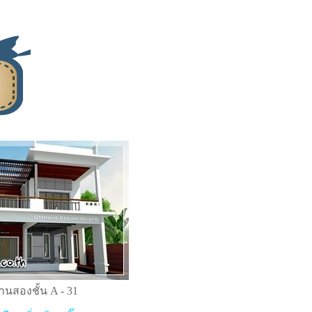
านสองชั้น A - 31