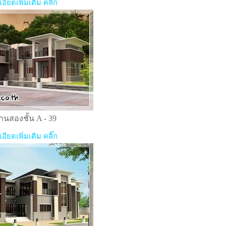
อียดเพิ่มเติม คลิ๊ก
านสองชั้น A - 39
อียดเพิ่มเติม คลิ๊ก