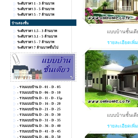
ระดับราคา 1 - 3 ล้านบาท
ระดับราคา 3 - 5 ล้านบาท
ระดับราคา 5 - 7 ล้านบาท
บ้านสองชั้น
ระดับราคา 1.5 - 3 ล้านบาท
แบบบ้านชั้นเดี
ระดับราคา 3.1 - 5 ล้านบาท
ระดับราคา 5 - 7 ล้านบาท
รายละเอียดเพิ่ม
ระดับราคา 7 ล้านบาทขั้นไป
- รวบแบบบ้าน D - 01 - D - 05
- รวบแบบบ้าน D - 06 - D - 10
- รวบแบบบ้าน D - 11 - D - 15p
- รวบแบบบ้าน D - 16 - D - 20
- รวบแบบบ้าน D - 21 - D - 25
แบบบ้านชั้นเดี
- รวบแบบบ้าน D - 26 - D - 30
- รวบแบบบ้าน D - 31 - D - 35
รายละเอียดเพิ่ม
- รวบแบบบ้าน D - 36 - D - 40
- รวบแบบบ้าน D - 41 - D - 45
- รวบแบบบ้าน D - 46 - D - 50