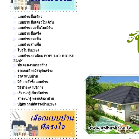
แบบบ้านชั้นเดียว
แบบบ้านชั้นเดียวโมเดิร์น
แบบบ้านสองชั้นโมเดิร์น
แบบบ้านชั้นครึ่ง
แบบบ้านสองชั้น
แบบบ้านสามชั้น
โปรโมชั่น2024
แบบบ้านยอดนิยม POPULAR HOUSE
PLAN
ขั้นตอนงานก่อสร้าง
รายละเอียดวัสดุก่อสร้าง
ราคาแบบบ้าน
วิธีการสั่งซื้อแบบบ้าน
วิธีชำระค่าบริการ
เรื่องน่ารู้เกี่ยวกับบ้าน
สาระน่ารู้ ทรงหลังคาบ้าน
ปฏิทินฤกษ์ดีสร้างบ้าน2024