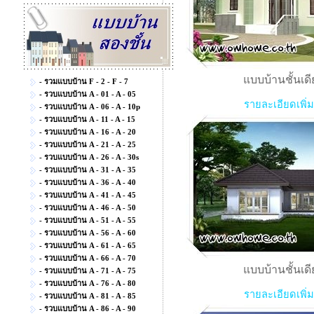
แบบบ้านชั้นเดี
- รวมแบบบ้าน F - 2 - F - 7
- รวบแบบบ้าน A - 01 - A - 05
รายละเอียดเพิ่ม
- รวบแบบบ้าน A - 06 - A - 10p
- รวบแบบบ้าน A - 11 - A - 15
- รวบแบบบ้าน A - 16 - A - 20
- รวบแบบบ้าน A - 21 - A - 25
- รวบแบบบ้าน A - 26 - A - 30s
- รวบแบบบ้าน A - 31 - A - 35
- รวบแบบบ้าน A - 36 - A - 40
- รวบแบบบ้าน A - 41 - A - 45
- รวบแบบบ้าน A - 46 - A - 50
- รวบแบบบ้าน A - 51 - A - 55
- รวบแบบบ้าน A - 56 - A - 60
- รวบแบบบ้าน A - 61 - A - 65
- รวบแบบบ้าน A - 66 - A - 70
แบบบ้านชั้นเดี
- รวบแบบบ้าน A - 71 - A - 75
- รวบแบบบ้าน A - 76 - A - 80
รายละเอียดเพิ่ม
- รวบแบบบ้าน A - 81 - A - 85
- รวบแบบบ้าน A - 86 - A - 90