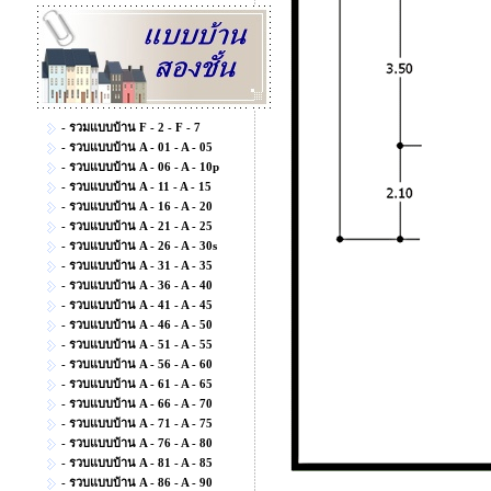
- รวมแบบบ้าน F - 2 - F - 7
- รวบแบบบ้าน A - 01 - A - 05
- รวบแบบบ้าน A - 06 - A - 10p
- รวบแบบบ้าน A - 11 - A - 15
- รวบแบบบ้าน A - 16 - A - 20
- รวบแบบบ้าน A - 21 - A - 25
- รวบแบบบ้าน A - 26 - A - 30s
- รวบแบบบ้าน A - 31 - A - 35
- รวบแบบบ้าน A - 36 - A - 40
- รวบแบบบ้าน A - 41 - A - 45
- รวบแบบบ้าน A - 46 - A - 50
- รวบแบบบ้าน A - 51 - A - 55
- รวบแบบบ้าน A - 56 - A - 60
- รวบแบบบ้าน A - 61 - A - 65
- รวบแบบบ้าน A - 66 - A - 70
- รวบแบบบ้าน A - 71 - A - 75
- รวบแบบบ้าน A - 76 - A - 80
- รวบแบบบ้าน A - 81 - A - 85
- รวบแบบบ้าน A - 86 - A - 90