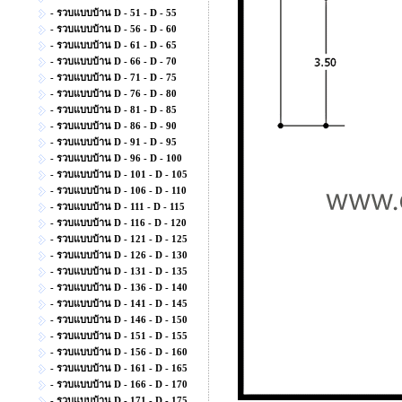
- รวบแบบบ้าน D - 51 - D - 55
- รวบแบบบ้าน D - 56 - D - 60
- รวบแบบบ้าน D - 61 - D - 65
- รวบแบบบ้าน D - 66 - D - 70
- รวบแบบบ้าน D - 71 - D - 75
- รวบแบบบ้าน D - 76 - D - 80
- รวบแบบบ้าน D - 81 - D - 85
- รวบแบบบ้าน D - 86 - D - 90
- รวบแบบบ้าน D - 91 - D - 95
- รวบแบบบ้าน D - 96 - D - 100
- รวบแบบบ้าน D - 101 - D - 105
- รวบแบบบ้าน D - 106 - D - 110
- รวบแบบบ้าน D - 111 - D - 115
- รวบแบบบ้าน D - 116 - D - 120
- รวบแบบบ้าน D - 121 - D - 125
- รวบแบบบ้าน D - 126 - D - 130
- รวบแบบบ้าน D - 131 - D - 135
- รวบแบบบ้าน D - 136 - D - 140
- รวบแบบบ้าน D - 141 - D - 145
- รวบแบบบ้าน D - 146 - D - 150
- รวบแบบบ้าน D - 151 - D - 155
- รวบแบบบ้าน D - 156 - D - 160
- รวบแบบบ้าน D - 161 - D - 165
- รวบแบบบ้าน D - 166 - D - 170
- รวบแบบบ้าน D - 171 - D - 175