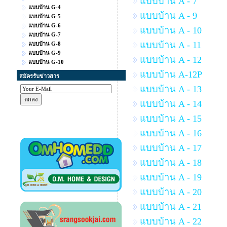
แบบบ้าน A - 7
แบบบ้าน G-4
แบบบ้าน A - 9
แบบบ้าน G-5
แบบบ้าน G-6
แบบบ้าน A - 10
แบบบ้าน G-7
แบบบ้าน A - 11
แบบบ้าน G-8
แบบบ้าน G-9
แบบบ้าน A - 12
แบบบ้าน G-10
แบบบ้าน A-12P
สมัครรับข่าวสาร
แบบบ้าน A - 13
แบบบ้าน A - 14
แบบบ้าน A - 15
แบบบ้าน A - 16
แบบบ้าน A - 17
แบบบ้าน A - 18
แบบบ้าน A - 19
แบบบ้าน A - 20
แบบบ้าน A - 21
แบบบ้าน A - 22