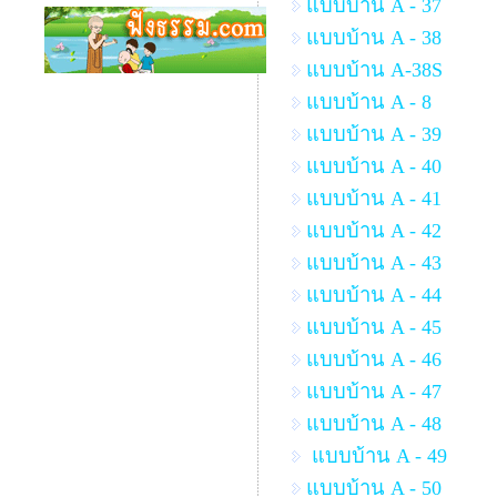
แบบบ้าน A - 37
แบบบ้าน A - 38
แบบบ้าน A-38S
แบบบ้าน A - 8
แบบบ้าน A - 39
แบบบ้าน A - 40
แบบบ้าน A - 41
แบบบ้าน A - 42
แบบบ้าน A - 43
แบบบ้าน A - 44
แบบบ้าน A - 45
แบบบ้าน A - 46
แบบบ้าน A - 47
แบบบ้าน A - 48
แบบบ้าน A - 49
แบบบ้าน A - 50