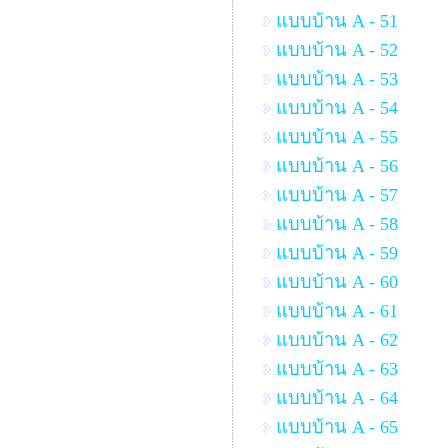
แบบบ้าน A - 51
แบบบ้าน A - 52
แบบบ้าน A - 53
แบบบ้าน A - 54
แบบบ้าน A - 55
แบบบ้าน A - 56
แบบบ้าน A - 57
แบบบ้าน A - 58
แบบบ้าน A - 59
แบบบ้าน A - 60
แบบบ้าน A - 61
แบบบ้าน A - 62
แบบบ้าน A - 63
แบบบ้าน A - 64
แบบบ้าน A - 65