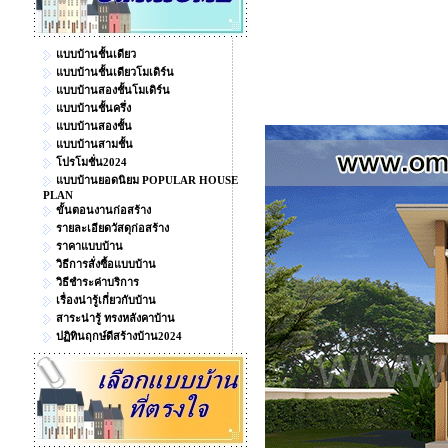
แบบบ้านชั้นเดียว
แบบบ้านชั้นเดียวโมเดิร์น
แบบบ้านสองชั้นโมเดิร์น
แบบบ้านชั้นครึ่ง
แบบบ้านสองชั้น
แบบบ้านสามชั้น
โปรโมชั่น2024
แบบบ้านยอดนิยม POPULAR HOUSE
PLAN
ขั้นตอนงานก่อสร้าง
รายละเอียดวัสดุก่อสร้าง
ราคาแบบบ้าน
วิธีการสั่งซื้อแบบบ้าน
วิธีชำระค่าบริการ
เรื่องน่ารู้เกี่ยวกับบ้าน
สาระน่ารู้ ทรงหลังคาบ้าน
ปฏิทินฤกษ์ดีสร้างบ้าน2024