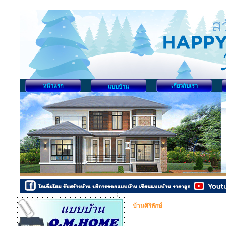
หน้าแรก
เกี่ยวกับเรา
แบบบ้าน
บ้านศิริลักษ์