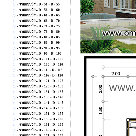
- รวบแบบบ้าน D - 51 - D - 55
- รวบแบบบ้าน D - 56 - D - 60
- รวบแบบบ้าน D - 61 - D - 65
- รวบแบบบ้าน D - 66 - D - 70
- รวบแบบบ้าน D - 71 - D - 75
- รวบแบบบ้าน D - 76 - D - 80
- รวบแบบบ้าน D - 81 - D - 85
- รวบแบบบ้าน D - 86 - D - 90
- รวบแบบบ้าน D - 91 - D - 95
- รวบแบบบ้าน D - 96 - D - 100
- รวบแบบบ้าน D - 101 - D - 105
- รวบแบบบ้าน D - 106 - D - 110
- รวบแบบบ้าน D - 111 - D - 115
- รวบแบบบ้าน D - 116 - D - 120
- รวบแบบบ้าน D - 121 - D - 125
- รวบแบบบ้าน D - 126 - D - 130
- รวบแบบบ้าน D - 131 - D - 135
- รวบแบบบ้าน D - 136 - D - 140
- รวบแบบบ้าน D - 141 - D - 145
- รวบแบบบ้าน D - 146 - D - 150
- รวบแบบบ้าน D - 151 - D - 155
- รวบแบบบ้าน D - 156 - D - 160
- รวบแบบบ้าน D - 161 - D - 165
- รวบแบบบ้าน D - 166 - D - 170
- รวบแบบบ้าน D - 171 - D - 175