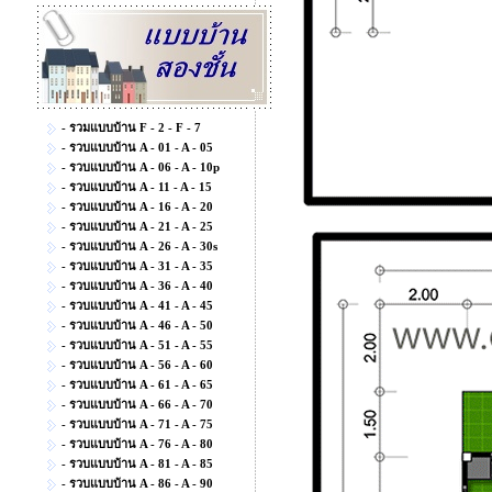
- รวมแบบบ้าน F - 2 - F - 7
- รวบแบบบ้าน A - 01 - A - 05
- รวบแบบบ้าน A - 06 - A - 10p
- รวบแบบบ้าน A - 11 - A - 15
- รวบแบบบ้าน A - 16 - A - 20
- รวบแบบบ้าน A - 21 - A - 25
- รวบแบบบ้าน A - 26 - A - 30s
- รวบแบบบ้าน A - 31 - A - 35
- รวบแบบบ้าน A - 36 - A - 40
- รวบแบบบ้าน A - 41 - A - 45
- รวบแบบบ้าน A - 46 - A - 50
- รวบแบบบ้าน A - 51 - A - 55
- รวบแบบบ้าน A - 56 - A - 60
- รวบแบบบ้าน A - 61 - A - 65
- รวบแบบบ้าน A - 66 - A - 70
- รวบแบบบ้าน A - 71 - A - 75
- รวบแบบบ้าน A - 76 - A - 80
- รวบแบบบ้าน A - 81 - A - 85
- รวบแบบบ้าน A - 86 - A - 90