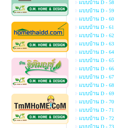
แบบบ้าน D - 58
แบบบ้าน D - 59
แบบบ้าน D - 60
แบบบ้าน D - 61
แบบบ้าน D - 62
แบบบ้าน D - 63
แบบบ้าน D - 64
แบบบ้าน D - 65
แบบบ้าน D - 66
แบบบ้าน D - 67
แบบบ้าน D - 68
แบบบ้าน D - 69
แบบบ้าน D - 70
แบบบ้าน D - 71
แบบบ้าน D - 72
แบบบ้าน D - 73