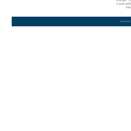
Hotline :
e-mail add
htt