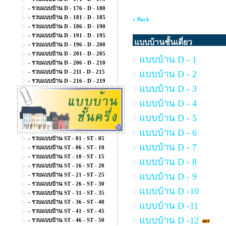
- รวบแบบบ้าน D - 176 - D - 180
- รวบแบบบ้าน D - 181 - D - 185
« Back
- รวบแบบบ้าน D - 186 - D - 190
- รวบแบบบ้าน D - 191 - D - 195
แบบบ้านชั้นเดี่ยว
- รวบแบบบ้าน D - 196 - D - 200
- รวบแบบบ้าน D - 201 - D - 205
แบบบ้าน D - 1
- รวบแบบบ้าน D - 206 - D - 210
- รวบแบบบ้าน D - 211 - D - 215
แบบบ้าน D - 2
- รวบแบบบ้าน D - 216 - D - 219
แบบบ้าน D - 3
แบบบ้าน D - 4
แบบบ้าน D - 5
แบบบ้าน D - 6
- รวบแบบบ้าน ST - 01 - ST - 05
แบบบ้าน D - 7
- รวบแบบบ้าน ST - 06 - ST - 10
- รวบแบบบ้าน ST - 10 - ST - 15
แบบบ้าน D - 8
- รวบแบบบ้าน ST - 16 - ST - 20
- รวบแบบบ้าน ST - 21 - ST - 25
แบบบ้าน D - 9
- รวบแบบบ้าน ST - 26 - ST - 30
แบบบ้าน D -10
- รวบแบบบ้าน ST - 31 - ST - 35
- รวบแบบบ้าน ST - 36 - ST - 40
แบบบ้าน D -11
- รวบแบบบ้าน ST - 41 - ST - 45
แบบบ้าน D -12
- รวบแบบบ้าน ST - 46 - ST - 50