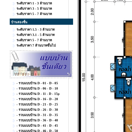
ระดับราคา 1 - 3 ล้านบาท
ระดับราคา 3 - 5 ล้านบาท
ระดับราคา 5 - 7 ล้านบาท
บ้านสองชั้น
ระดับราคา 1.5 - 3 ล้านบาท
ระดับราคา 3.1 - 5 ล้านบาท
ระดับราคา 5 - 7 ล้านบาท
ระดับราคา 7 ล้านบาทขั้นไป
- รวบแบบบ้าน D - 01 - D - 05
- รวบแบบบ้าน D - 06 - D - 10
- รวบแบบบ้าน D - 11 - D - 15p
- รวบแบบบ้าน D - 16 - D - 20
- รวบแบบบ้าน D - 21 - D - 25
- รวบแบบบ้าน D - 26 - D - 30
- รวบแบบบ้าน D - 31 - D - 35
- รวบแบบบ้าน D - 36 - D - 40
- รวบแบบบ้าน D - 41 - D - 45
- รวบแบบบ้าน D - 46 - D - 50