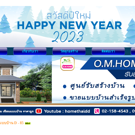
เกี่ยวกับเรา
วัสดุก่อสร้าง
ติดต่อเรา
แบบบ้าน D - 85