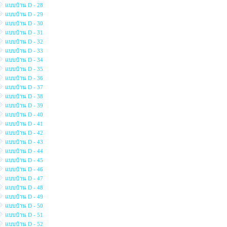
แบบบ้าน D - 28
แบบบ้าน D - 29
แบบบ้าน D - 30
แบบบ้าน D - 31
แบบบ้าน D - 32
แบบบ้าน D - 33
แบบบ้าน D - 34
แบบบ้าน D - 35
แบบบ้าน D - 36
แบบบ้าน D - 37
แบบบ้าน D - 38
แบบบ้าน D - 39
แบบบ้าน D - 40
แบบบ้าน D - 41
แบบบ้าน D - 42
แบบบ้าน D - 43
แบบบ้าน D - 44
แบบบ้าน D - 45
แบบบ้าน D - 46
แบบบ้าน D - 47
แบบบ้าน D - 48
แบบบ้าน D - 49
แบบบ้าน D - 50
แบบบ้าน D - 51
แบบบ้าน D - 52