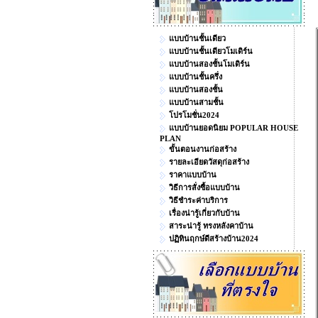
แบบบ้านชั้นเดียว
แบบบ้านชั้นเดียวโมเดิร์น
แบบบ้านสองชั้นโมเดิร์น
แบบบ้านชั้นครึ่ง
แบบบ้านสองชั้น
แบบบ้านสามชั้น
โปรโมชั่น2024
แบบบ้านยอดนิยม POPULAR HOUSE
PLAN
ขั้นตอนงานก่อสร้าง
รายละเอียดวัสดุก่อสร้าง
ราคาแบบบ้าน
วิธีการสั่งซื้อแบบบ้าน
วิธีชำระค่าบริการ
เรื่องน่ารู้เกี่ยวกับบ้าน
สาระน่ารู้ ทรงหลังคาบ้าน
ปฏิทินฤกษ์ดีสร้างบ้าน2024