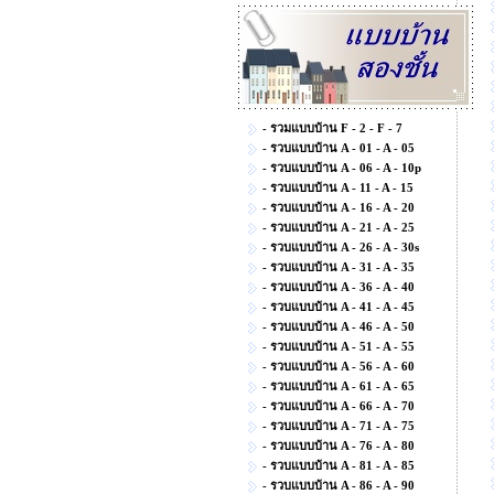
- รวมแบบบ้าน F - 2 - F - 7
- รวบแบบบ้าน A - 01 - A - 05
- รวบแบบบ้าน A - 06 - A - 10p
- รวบแบบบ้าน A - 11 - A - 15
- รวบแบบบ้าน A - 16 - A - 20
- รวบแบบบ้าน A - 21 - A - 25
- รวบแบบบ้าน A - 26 - A - 30s
- รวบแบบบ้าน A - 31 - A - 35
- รวบแบบบ้าน A - 36 - A - 40
- รวบแบบบ้าน A - 41 - A - 45
- รวบแบบบ้าน A - 46 - A - 50
- รวบแบบบ้าน A - 51 - A - 55
- รวบแบบบ้าน A - 56 - A - 60
- รวบแบบบ้าน A - 61 - A - 65
- รวบแบบบ้าน A - 66 - A - 70
- รวบแบบบ้าน A - 71 - A - 75
- รวบแบบบ้าน A - 76 - A - 80
- รวบแบบบ้าน A - 81 - A - 85
- รวบแบบบ้าน A - 86 - A - 90