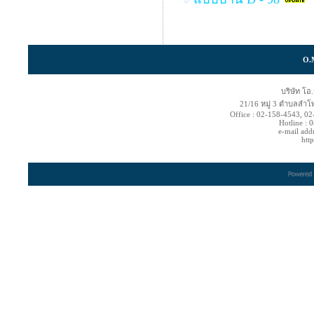
O.
บริษัท โอ
21/16 หมู่ 3 ตำบลลำโ
Office : 02-158-4543, 0
Hotline :
e-mail add
htt