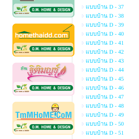
แบบบ้าน D - 37
แบบบ้าน D - 38
แบบบ้าน D - 39
แบบบ้าน D - 40
แบบบ้าน D - 41
แบบบ้าน D - 42
แบบบ้าน D - 43
แบบบ้าน D - 44
แบบบ้าน D - 45
แบบบ้าน D - 46
แบบบ้าน D - 47
แบบบ้าน D - 48
แบบบ้าน D - 49
แบบบ้าน D - 50
แบบบ้าน D - 51