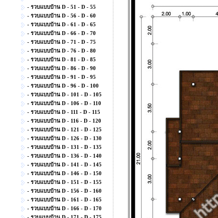
- รวบแบบบ้าน D - 51 - D - 55
- รวบแบบบ้าน D - 56 - D - 60
- รวบแบบบ้าน D - 61 - D - 65
- รวบแบบบ้าน D - 66 - D - 70
- รวบแบบบ้าน D - 71 - D - 75
- รวบแบบบ้าน D - 76 - D - 80
- รวบแบบบ้าน D - 81 - D - 85
- รวบแบบบ้าน D - 86 - D - 90
- รวบแบบบ้าน D - 91 - D - 95
- รวบแบบบ้าน D - 96 - D - 100
- รวบแบบบ้าน D - 101 - D - 105
- รวบแบบบ้าน D - 106 - D - 110
- รวบแบบบ้าน D - 111 - D - 115
- รวบแบบบ้าน D - 116 - D - 120
- รวบแบบบ้าน D - 121 - D - 125
- รวบแบบบ้าน D - 126 - D - 130
- รวบแบบบ้าน D - 131 - D - 135
- รวบแบบบ้าน D - 136 - D - 140
- รวบแบบบ้าน D - 141 - D - 145
- รวบแบบบ้าน D - 146 - D - 150
- รวบแบบบ้าน D - 151 - D - 155
- รวบแบบบ้าน D - 156 - D - 160
- รวบแบบบ้าน D - 161 - D - 165
- รวบแบบบ้าน D - 166 - D - 170
- รวบแบบบ้าน D - 171 - D - 175