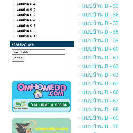
แบบบ้าน G-4
แบบบ้าน D - 55
แบบบ้าน G-5
แบบบ้าน D - 56
แบบบ้าน G-6
แบบบ้าน G-7
แบบบ้าน D - 57
แบบบ้าน G-8
แบบบ้าน D - 58
แบบบ้าน G-9
แบบบ้าน G-10
แบบบ้าน D - 59
สมัครรับข่าวสาร
แบบบ้าน D - 60
แบบบ้าน D - 61
แบบบ้าน D - 62
แบบบ้าน D - 63
แบบบ้าน D - 65
แบบบ้าน D - 66
แบบบ้าน D - 67
แบบบ้าน D - 68
แบบบ้าน D - 69
แบบบ้าน D - 70