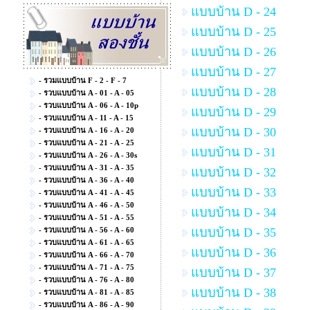
แบบบ้าน D - 24
แบบบ้าน D - 25
แบบบ้าน D - 26
แบบบ้าน D - 27
- รวมแบบบ้าน F - 2 - F - 7
แบบบ้าน D - 28
- รวบแบบบ้าน A - 01 - A - 05
- รวบแบบบ้าน A - 06 - A - 10p
แบบบ้าน D - 29
- รวบแบบบ้าน A - 11 - A - 15
แบบบ้าน D - 30
- รวบแบบบ้าน A - 16 - A - 20
- รวบแบบบ้าน A - 21 - A - 25
แบบบ้าน D - 31
- รวบแบบบ้าน A - 26 - A - 30s
- รวบแบบบ้าน A - 31 - A - 35
แบบบ้าน D - 32
- รวบแบบบ้าน A - 36 - A - 40
แบบบ้าน D - 33
- รวบแบบบ้าน A - 41 - A - 45
- รวบแบบบ้าน A - 46 - A - 50
แบบบ้าน D - 34
- รวบแบบบ้าน A - 51 - A - 55
- รวบแบบบ้าน A - 56 - A - 60
แบบบ้าน D - 35
- รวบแบบบ้าน A - 61 - A - 65
แบบบ้าน D - 36
- รวบแบบบ้าน A - 66 - A - 70
- รวบแบบบ้าน A - 71 - A - 75
แบบบ้าน D - 37
- รวบแบบบ้าน A - 76 - A - 80
แบบบ้าน D - 38
- รวบแบบบ้าน A - 81 - A - 85
- รวบแบบบ้าน A - 86 - A - 90