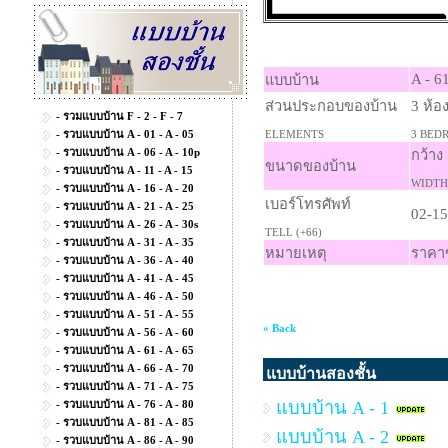
A - 6
แบบบ้าน
ส่วนประกอบของบ้าน
3 ห้อ
- รวมแบบบ้าน F - 2 - F - 7
- รวบแบบบ้าน A - 01 - A - 05
ELEMENTS
3 BEDR
- รวบแบบบ้าน A - 06 - A - 10p
กว้าง
ขนาดของบ้าน
- รวบแบบบ้าน A - 11 - A - 15
WIDTH 
- รวบแบบบ้าน A - 16 - A - 20
เบอร์โทรศัพท์
- รวบแบบบ้าน A - 21 - A - 25
02-15
- รวบแบบบ้าน A - 26 - A - 30s
TELL (+66)
- รวบแบบบ้าน A - 31 - A - 35
หมายเหตุ
ราคาข
- รวบแบบบ้าน A - 36 - A - 40
- รวบแบบบ้าน A - 41 - A - 45
- รวบแบบบ้าน A - 46 - A - 50
- รวบแบบบ้าน A - 51 - A - 55
« Back
- รวบแบบบ้าน A - 56 - A - 60
- รวบแบบบ้าน A - 61 - A - 65
- รวบแบบบ้าน A - 66 - A - 70
แบบบ้านสองชั้น
- รวบแบบบ้าน A - 71 - A - 75
- รวบแบบบ้าน A - 76 - A - 80
แบบบ้าน A - 1
- รวบแบบบ้าน A - 81 - A - 85
แบบบ้าน A - 2
- รวบแบบบ้าน A - 86 - A - 90