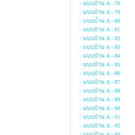
แบบบ้าน A - 78
แบบบ้าน A - 79
แบบบ่้าน A - 80
แบบบ้าน A - 81
แบบบ้าน A - 82
แบบบ้าน A - 83
แบบบ้าน A - 84
แบบบ้าน A - 85
แบบบ้าน A - 86
แบบบ้าน A - 87
แบบบ้าน A - 88
แบบบ้าน A - 89
แบบบ้าน A - 90
แบบบ้าน A - 91
แบบบ้าน A - 92
แบบบ้าน A - 93