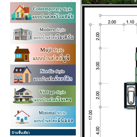
บ้านชั้นเดียว