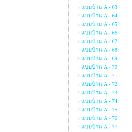
แบบบ้าน A - 63
แบบบ้าน A - 64
แบบบ้าน A - 65
แบบบ้าน A - 66
แบบบ้าน A - 67
แบบบ้าน A - 68
แบบบ้าน A - 69
แบบบ้าน A - 70
แบบบ้าน A - 71
แบบบ้าน A - 72
แบบบ้าน A - 73
แบบบ้าน A - 74
แบบบ้าน A - 75
แบบบ้าน A - 76
แบบบ้าน A - 77