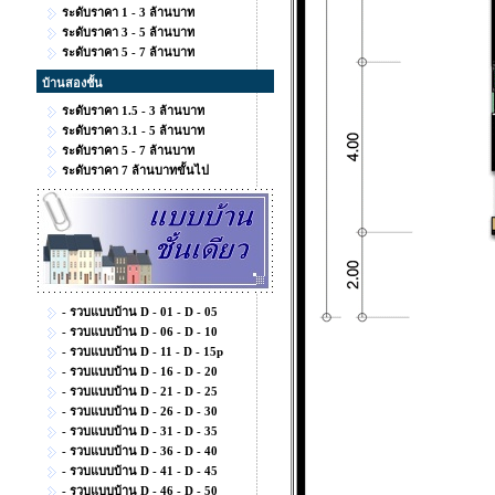
ระดับราคา 1 - 3 ล้านบาท
ระดับราคา 3 - 5 ล้านบาท
ระดับราคา 5 - 7 ล้านบาท
บ้านสองชั้น
ระดับราคา 1.5 - 3 ล้านบาท
ระดับราคา 3.1 - 5 ล้านบาท
ระดับราคา 5 - 7 ล้านบาท
ระดับราคา 7 ล้านบาทขั้นไป
- รวบแบบบ้าน D - 01 - D - 05
- รวบแบบบ้าน D - 06 - D - 10
- รวบแบบบ้าน D - 11 - D - 15p
- รวบแบบบ้าน D - 16 - D - 20
- รวบแบบบ้าน D - 21 - D - 25
- รวบแบบบ้าน D - 26 - D - 30
- รวบแบบบ้าน D - 31 - D - 35
- รวบแบบบ้าน D - 36 - D - 40
- รวบแบบบ้าน D - 41 - D - 45
- รวบแบบบ้าน D - 46 - D - 50