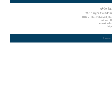
บริษัท โอ
21/16 หมู่ 3 ตำบลลำโ
Office : 02-158-4543, 0
Hotline :
e-mail add
htt