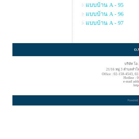
แบบบ้าน A - 95
แบบบ้าน A - 96
แบบบ้าน A - 97
O.
บริษัท โอ
21/16 หมู่ 3 ตำบลลำโ
Office : 02-158-4543, 0
Hotline :
e-mail add
htt