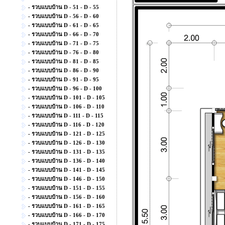
- รวบแบบบ้าน D - 51 - D - 55
- รวบแบบบ้าน D - 56 - D - 60
- รวบแบบบ้าน D - 61 - D - 65
- รวบแบบบ้าน D - 66 - D - 70
- รวบแบบบ้าน D - 71 - D - 75
- รวบแบบบ้าน D - 76 - D - 80
- รวบแบบบ้าน D - 81 - D - 85
- รวบแบบบ้าน D - 86 - D - 90
- รวบแบบบ้าน D - 91 - D - 95
- รวบแบบบ้าน D - 96 - D - 100
- รวบแบบบ้าน D - 101 - D - 105
- รวบแบบบ้าน D - 106 - D - 110
- รวบแบบบ้าน D - 111 - D - 115
- รวบแบบบ้าน D - 116 - D - 120
- รวบแบบบ้าน D - 121 - D - 125
- รวบแบบบ้าน D - 126 - D - 130
- รวบแบบบ้าน D - 131 - D - 135
- รวบแบบบ้าน D - 136 - D - 140
- รวบแบบบ้าน D - 141 - D - 145
- รวบแบบบ้าน D - 146 - D - 150
- รวบแบบบ้าน D - 151 - D - 155
- รวบแบบบ้าน D - 156 - D - 160
- รวบแบบบ้าน D - 161 - D - 165
- รวบแบบบ้าน D - 166 - D - 170
- รวบแบบบ้าน D - 171 - D - 175