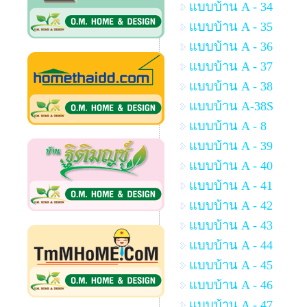
แบบบ้าน A - 34
แบบบ้าน A - 35
แบบบ้าน A - 36
แบบบ้าน A - 37
แบบบ้าน A - 38
แบบบ้าน A-38S
แบบบ้าน A - 8
แบบบ้าน A - 39
แบบบ้าน A - 40
แบบบ้าน A - 41
แบบบ้าน A - 42
แบบบ้าน A - 43
แบบบ้าน A - 44
แบบบ้าน A - 45
แบบบ้าน A - 46
แบบบ้าน A - 47