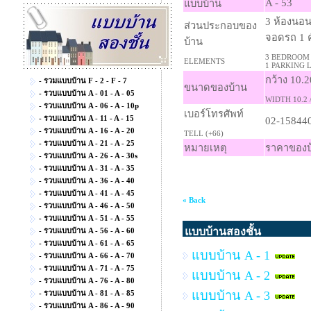
A - 53
แบบบ้าน
3 ห้องนอน/
ส่วนประกอบของ
จอดรถ 1 ค
บ้าน
3 BEDROOM 
ELEMENTS
1 PARKING 
กว้าง 10.2
- รวมแบบบ้าน F - 2 - F - 7
ขนาดของบ้าน
- รวบแบบบ้าน A - 01 - A - 05
WIDTH 10.2 
- รวบแบบบ้าน A - 06 - A - 10p
เบอร์โทรศัพท์
- รวบแบบบ้าน A - 11 - A - 15
02-158440
- รวบแบบบ้าน A - 16 - A - 20
TELL (+66)
- รวบแบบบ้าน A - 21 - A - 25
หมายเหตุ
ราคาของบ้า
- รวบแบบบ้าน A - 26 - A - 30s
- รวบแบบบ้าน A - 31 - A - 35
- รวบแบบบ้าน A - 36 - A - 40
- รวบแบบบ้าน A - 41 - A - 45
« Back
- รวบแบบบ้าน A - 46 - A - 50
- รวบแบบบ้าน A - 51 - A - 55
แบบบ้านสองชั้น
- รวบแบบบ้าน A - 56 - A - 60
- รวบแบบบ้าน A - 61 - A - 65
แบบบ้าน A - 1
- รวบแบบบ้าน A - 66 - A - 70
- รวบแบบบ้าน A - 71 - A - 75
แบบบ้าน A - 2
- รวบแบบบ้าน A - 76 - A - 80
- รวบแบบบ้าน A - 81 - A - 85
แบบบ้าน A - 3
- รวบแบบบ้าน A - 86 - A - 90