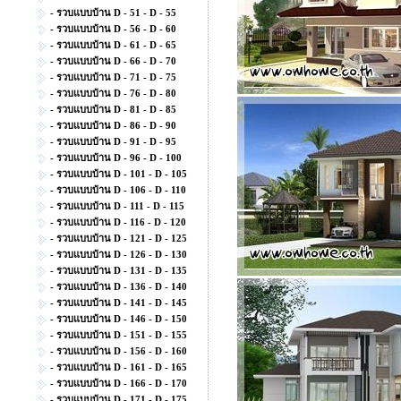
- รวบแบบบ้าน D - 51 - D - 55
- รวบแบบบ้าน D - 56 - D - 60
- รวบแบบบ้าน D - 61 - D - 65
- รวบแบบบ้าน D - 66 - D - 70
- รวบแบบบ้าน D - 71 - D - 75
- รวบแบบบ้าน D - 76 - D - 80
- รวบแบบบ้าน D - 81 - D - 85
- รวบแบบบ้าน D - 86 - D - 90
- รวบแบบบ้าน D - 91 - D - 95
- รวบแบบบ้าน D - 96 - D - 100
- รวบแบบบ้าน D - 101 - D - 105
- รวบแบบบ้าน D - 106 - D - 110
- รวบแบบบ้าน D - 111 - D - 115
- รวบแบบบ้าน D - 116 - D - 120
- รวบแบบบ้าน D - 121 - D - 125
- รวบแบบบ้าน D - 126 - D - 130
- รวบแบบบ้าน D - 131 - D - 135
- รวบแบบบ้าน D - 136 - D - 140
- รวบแบบบ้าน D - 141 - D - 145
- รวบแบบบ้าน D - 146 - D - 150
- รวบแบบบ้าน D - 151 - D - 155
- รวบแบบบ้าน D - 156 - D - 160
- รวบแบบบ้าน D - 161 - D - 165
- รวบแบบบ้าน D - 166 - D - 170
- รวบแบบบ้าน D - 171 - D - 175