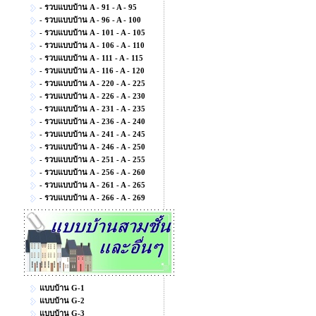
- รวบแบบบ้าน A - 91 - A - 95
- รวบแบบบ้าน A - 96 - A - 100
- รวบแบบบ้าน A - 101 - A - 105
- รวบแบบบ้าน A - 106 - A - 110
- รวบแบบบ้าน A - 111 - A - 115
- รวบแบบบ้าน A - 116 - A - 120
- รวบแบบบ้าน A - 220 - A - 225
- รวบแบบบ้าน A - 226 - A - 230
- รวบแบบบ้าน A - 231 - A - 235
- รวบแบบบ้าน A - 236 - A - 240
- รวบแบบบ้าน A - 241 - A - 245
- รวบแบบบ้าน A - 246 - A - 250
- รวบแบบบ้าน A - 251 - A - 255
- รวบแบบบ้าน A - 256 - A - 260
- รวบแบบบ้าน A - 261 - A - 265
- รวบแบบบ้าน A - 266 - A - 269
แบบบ้าน G-1
แบบบ้าน G-2
แบบบ้าน G-3