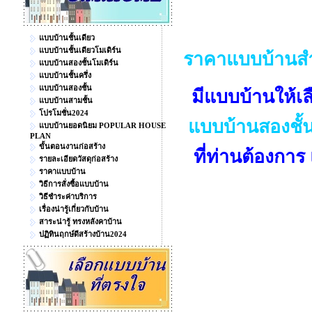
แบบบ้านชั้นเดียว
แบบบ้านชั้นเดียวโมเดิร์น
ราคาแบบบ้านสำเ
แบบบ้านสองชั้นโมเดิร์น
แบบบ้านชั้นครึ่ง
แบบบ้านสองชั้น
มีแบบบ้านให้เ
แบบบ้านสามชั้น
โปรโมชั่น2024
แบบบ้านสองชั้
แบบบ้านยอดนิยม POPULAR HOUSE
PLAN
ขั้นตอนงานก่อสร้าง
ที่ท่านต้องก
รายละเอียดวัสดุก่อสร้าง
ราคาแบบบ้าน
วิธีการสั่งซื้อแบบบ้าน
วิธีชำระค่าบริการ
เรื่องน่ารู้เกี่ยวกับบ้าน
สาระน่ารู้ ทรงหลังคาบ้าน
ปฏิทินฤกษ์ดีสร้างบ้าน2024