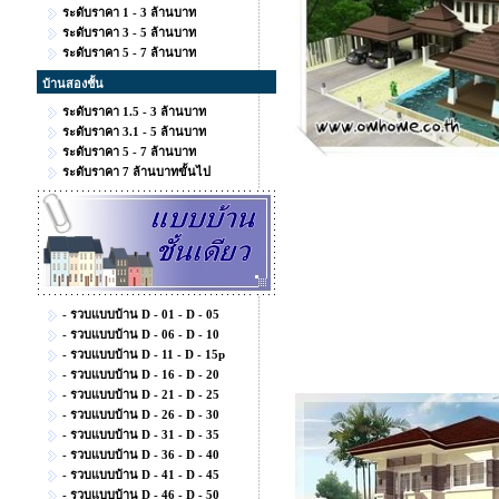
ระดับราคา 1 - 3 ล้านบาท
ระดับราคา 3 - 5 ล้านบาท
ระดับราคา 5 - 7 ล้านบาท
บ้านสองชั้น
ระดับราคา 1.5 - 3 ล้านบาท
ระดับราคา 3.1 - 5 ล้านบาท
ระดับราคา 5 - 7 ล้านบาท
ระดับราคา 7 ล้านบาทขั้นไป
- รวบแบบบ้าน D - 01 - D - 05
- รวบแบบบ้าน D - 06 - D - 10
- รวบแบบบ้าน D - 11 - D - 15p
- รวบแบบบ้าน D - 16 - D - 20
- รวบแบบบ้าน D - 21 - D - 25
- รวบแบบบ้าน D - 26 - D - 30
- รวบแบบบ้าน D - 31 - D - 35
- รวบแบบบ้าน D - 36 - D - 40
- รวบแบบบ้าน D - 41 - D - 45
- รวบแบบบ้าน D - 46 - D - 50