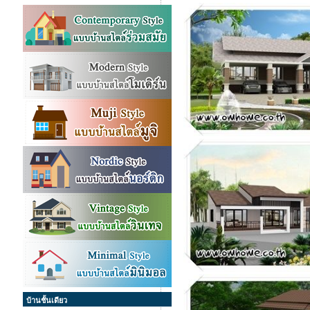
บ้านชั้นเดียว