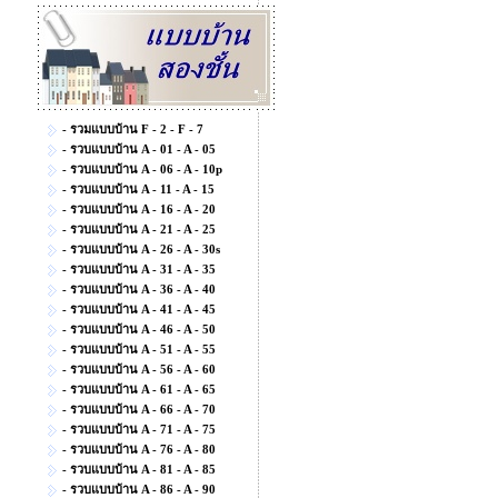
- รวมแบบบ้าน F - 2 - F - 7
- รวบแบบบ้าน A - 01 - A - 05
- รวบแบบบ้าน A - 06 - A - 10p
- รวบแบบบ้าน A - 11 - A - 15
- รวบแบบบ้าน A - 16 - A - 20
- รวบแบบบ้าน A - 21 - A - 25
- รวบแบบบ้าน A - 26 - A - 30s
- รวบแบบบ้าน A - 31 - A - 35
- รวบแบบบ้าน A - 36 - A - 40
- รวบแบบบ้าน A - 41 - A - 45
- รวบแบบบ้าน A - 46 - A - 50
- รวบแบบบ้าน A - 51 - A - 55
- รวบแบบบ้าน A - 56 - A - 60
- รวบแบบบ้าน A - 61 - A - 65
- รวบแบบบ้าน A - 66 - A - 70
- รวบแบบบ้าน A - 71 - A - 75
- รวบแบบบ้าน A - 76 - A - 80
- รวบแบบบ้าน A - 81 - A - 85
- รวบแบบบ้าน A - 86 - A - 90