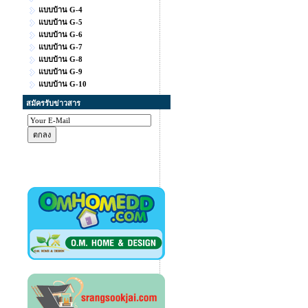
แบบบ้าน G-4
แบบบ้าน G-5
แบบบ้าน G-6
แบบบ้าน G-7
แบบบ้าน G-8
แบบบ้าน G-9
แบบบ้าน G-10
สมัครรับข่าวสาร