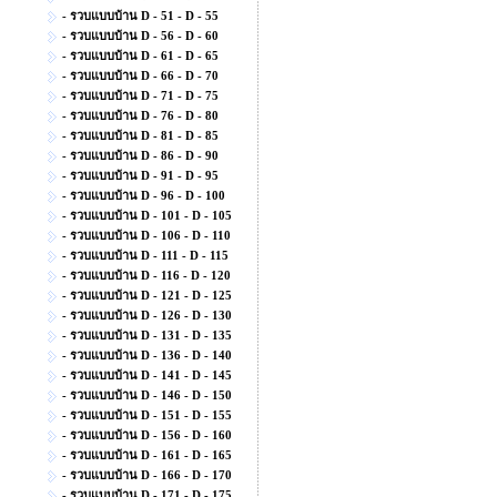
- รวบแบบบ้าน D - 51 - D - 55
- รวบแบบบ้าน D - 56 - D - 60
- รวบแบบบ้าน D - 61 - D - 65
- รวบแบบบ้าน D - 66 - D - 70
- รวบแบบบ้าน D - 71 - D - 75
- รวบแบบบ้าน D - 76 - D - 80
- รวบแบบบ้าน D - 81 - D - 85
- รวบแบบบ้าน D - 86 - D - 90
- รวบแบบบ้าน D - 91 - D - 95
- รวบแบบบ้าน D - 96 - D - 100
- รวบแบบบ้าน D - 101 - D - 105
- รวบแบบบ้าน D - 106 - D - 110
- รวบแบบบ้าน D - 111 - D - 115
- รวบแบบบ้าน D - 116 - D - 120
- รวบแบบบ้าน D - 121 - D - 125
- รวบแบบบ้าน D - 126 - D - 130
- รวบแบบบ้าน D - 131 - D - 135
- รวบแบบบ้าน D - 136 - D - 140
- รวบแบบบ้าน D - 141 - D - 145
- รวบแบบบ้าน D - 146 - D - 150
- รวบแบบบ้าน D - 151 - D - 155
- รวบแบบบ้าน D - 156 - D - 160
- รวบแบบบ้าน D - 161 - D - 165
- รวบแบบบ้าน D - 166 - D - 170
- รวบแบบบ้าน D - 171 - D - 175