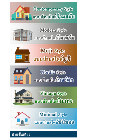
บ้านชั้นเดียว