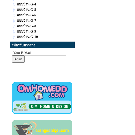
แบบบ้าน G-4
แบบบ้าน G-5
แบบบ้าน G-6
แบบบ้าน G-7
แบบบ้าน G-8
แบบบ้าน G-9
แบบบ้าน G-10
สมัครรับข่าวสาร