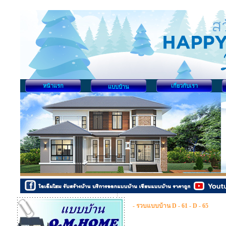
หน้าแรก
เกี่ยวกับเรา
แบบบ้าน
- รวบแบบบ้าน D - 61 - D - 65