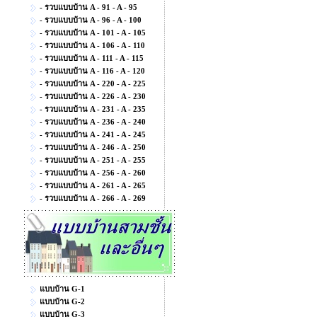
- รวบแบบบ้าน A - 91 - A - 95
- รวบแบบบ้าน A - 96 - A - 100
- รวบแบบบ้าน A - 101 - A - 105
- รวบแบบบ้าน A - 106 - A - 110
- รวบแบบบ้าน A - 111 - A - 115
- รวบแบบบ้าน A - 116 - A - 120
- รวบแบบบ้าน A - 220 - A - 225
- รวบแบบบ้าน A - 226 - A - 230
- รวบแบบบ้าน A - 231 - A - 235
- รวบแบบบ้าน A - 236 - A - 240
- รวบแบบบ้าน A - 241 - A - 245
- รวบแบบบ้าน A - 246 - A - 250
- รวบแบบบ้าน A - 251 - A - 255
- รวบแบบบ้าน A - 256 - A - 260
- รวบแบบบ้าน A - 261 - A - 265
- รวบแบบบ้าน A - 266 - A - 269
แบบบ้าน G-1
แบบบ้าน G-2
แบบบ้าน G-3