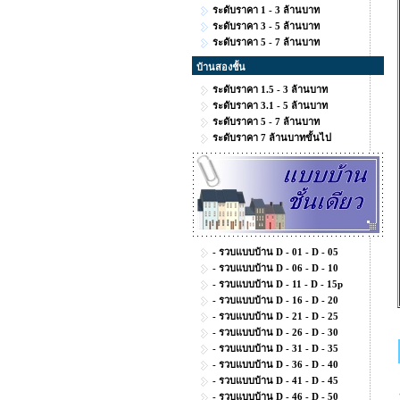
ระดับราคา 1 - 3 ล้านบาท
ระดับราคา 3 - 5 ล้านบาท
ระดับราคา 5 - 7 ล้านบาท
บ้านสองชั้น
ระดับราคา 1.5 - 3 ล้านบาท
ระดับราคา 3.1 - 5 ล้านบาท
ระดับราคา 5 - 7 ล้านบาท
ระดับราคา 7 ล้านบาทขั้นไป
- รวบแบบบ้าน D - 01 - D - 05
- รวบแบบบ้าน D - 06 - D - 10
- รวบแบบบ้าน D - 11 - D - 15p
- รวบแบบบ้าน D - 16 - D - 20
- รวบแบบบ้าน D - 21 - D - 25
- รวบแบบบ้าน D - 26 - D - 30
- รวบแบบบ้าน D - 31 - D - 35
- รวบแบบบ้าน D - 36 - D - 40
- รวบแบบบ้าน D - 41 - D - 45
- รวบแบบบ้าน D - 46 - D - 50