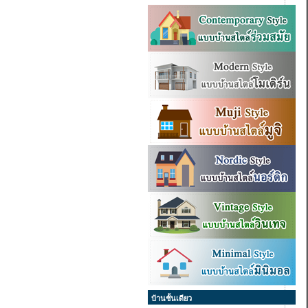
บ้านชั้นเดียว