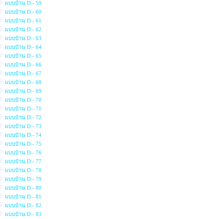
แบบบ้าน D - 59
แบบบ้าน D - 60
แบบบ้าน D - 61
แบบบ้าน D - 62
แบบบ้าน D - 63
แบบบ้าน D - 64
แบบบ้าน D - 65
แบบบ้าน D - 66
แบบบ้าน D - 67
แบบบ้าน D - 68
แบบบ้าน D - 69
แบบบ้าน D - 70
แบบบ้าน D - 71
แบบบ้าน D - 72
แบบบ้าน D - 73
แบบบ้าน D - 74
แบบบ้าน D - 75
แบบบ้าน D - 76
แบบบ้าน D - 77
แบบบ้าน D - 78
แบบบ้าน D - 79
แบบบ้าน D - 80
แบบบ้าน D - 81
แบบบ้าน D - 82
แบบบ้าน D - 83