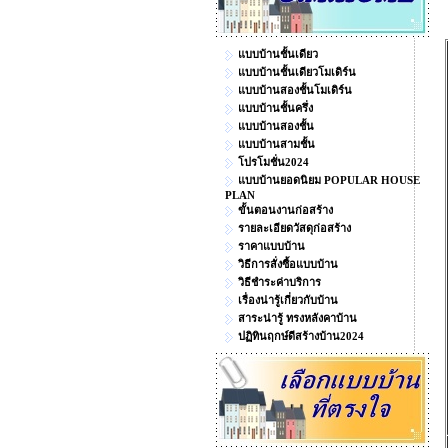
แบบบ้านชั้นเดียว
แบบบ้านชั้นเดียวโมเดิร์น
แบบบ้านสองชั้นโมเดิร์น
แบบบ้านชั้นครึ่ง
แบบบ้านสองชั้น
แบบบ้านสามชั้น
โปรโมชั่น2024
แบบบ้านยอดนิยม POPULAR HOUSE
PLAN
ขั้นตอนงานก่อสร้าง
รายละเอียดวัสดุก่อสร้าง
ราคาแบบบ้าน
วิธีการสั่งซื้อแบบบ้าน
วิธีชำระค่าบริการ
เรื่องน่ารู้เกี่ยวกับบ้าน
สาระน่ารู้ ทรงหลังคาบ้าน
ปฏิทินฤกษ์ดีสร้างบ้าน2024