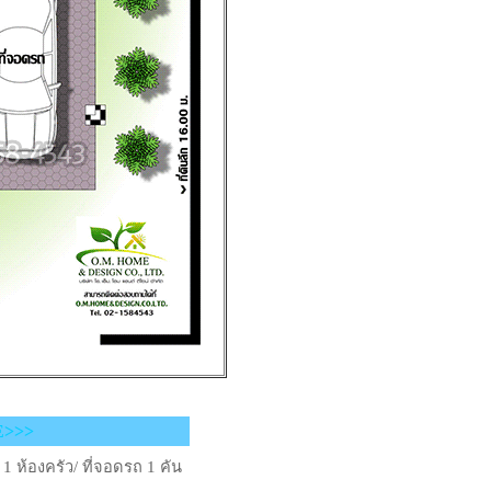
E>>>
 1 ห้องครัว/ ที่จอดรถ 1 คัน