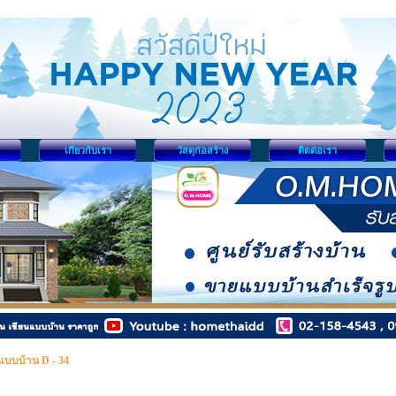
เกี่ยวกับเรา
วัสดุก่อสร้าง
ติดต่อเรา
แบบบ้าน D - 34