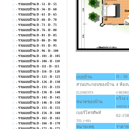
- รวบแบบบ้าน D - 51 - D - 55
- รวบแบบบ้าน D - 56 - D - 60
- รวบแบบบ้าน D - 61 - D - 65
- รวบแบบบ้าน D - 66 - D - 70
- รวบแบบบ้าน D - 71 - D - 75
- รวบแบบบ้าน D - 76 - D - 80
- รวบแบบบ้าน D - 81 - D - 85
- รวบแบบบ้าน D - 86 - D - 90
- รวบแบบบ้าน D - 91 - D - 95
- รวบแบบบ้าน D - 96 - D - 100
- รวบแบบบ้าน D - 101 - D - 105
- รวบแบบบ้าน D - 106 - D - 110
- รวบแบบบ้าน D - 111 - D - 115
- รวบแบบบ้าน D - 116 - D - 120
D - 30
แบบบ้าน
- รวบแบบบ้าน D - 121 - D - 125
- รวบแบบบ้าน D - 126 - D - 130
ส่วนประกอบของบ้าน
4 ห้องน
- รวบแบบบ้าน D - 131 - D - 135
- รวบแบบบ้าน D - 136 - D - 140
ELEMENTS
4 BEDRO
- รวบแบบบ้าน D - 141 - D - 145
กว้าง 
ขนาดของบ้าน
- รวบแบบบ้าน D - 146 - D - 150
WIDTH 1
- รวบแบบบ้าน D - 151 - D - 155
เบอร์โทรศัพท์
- รวบแบบบ้าน D - 156 - D - 160
02-158
- รวบแบบบ้าน D - 161 - D - 165
TEL (+66)
- รวบแบบบ้าน D - 166 - D - 170
หมายเหตุ
ราคาขอ
- รวบแบบบ้าน D - 171 - D - 175