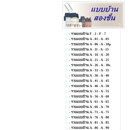
- รวมแบบบ้าน F - 2 - F - 7
- รวบแบบบ้าน A - 01 - A - 05
- รวบแบบบ้าน A - 06 - A - 10p
- รวบแบบบ้าน A - 11 - A - 15
- รวบแบบบ้าน A - 16 - A - 20
- รวบแบบบ้าน A - 21 - A - 25
- รวบแบบบ้าน A - 26 - A - 30s
- รวบแบบบ้าน A - 31 - A - 35
- รวบแบบบ้าน A - 36 - A - 40
- รวบแบบบ้าน A - 41 - A - 45
- รวบแบบบ้าน A - 46 - A - 50
- รวบแบบบ้าน A - 51 - A - 55
- รวบแบบบ้าน A - 56 - A - 60
- รวบแบบบ้าน A - 61 - A - 65
- รวบแบบบ้าน A - 66 - A - 70
- รวบแบบบ้าน A - 71 - A - 75
- รวบแบบบ้าน A - 76 - A - 80
- รวบแบบบ้าน A - 81 - A - 85
- รวบแบบบ้าน A - 86 - A - 90