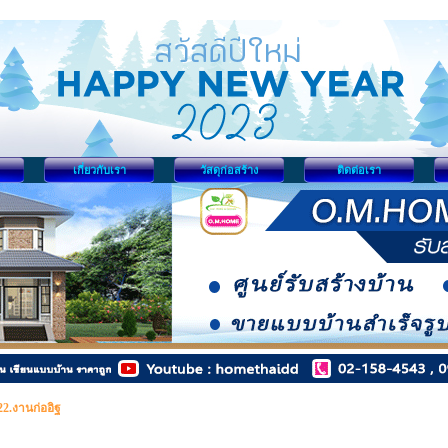
เกี่ยวกับเรา
วัสดุก่อสร้าง
ติดต่อเรา
22.งานก่ออิฐ