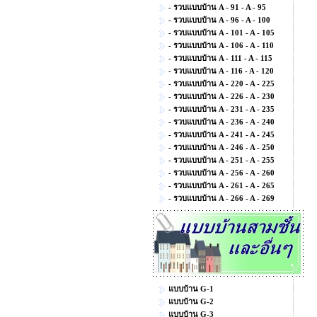
- รวบแบบบ้าน A - 91 - A - 95
- รวบแบบบ้าน A - 96 - A - 100
- รวบแบบบ้าน A - 101 - A - 105
- รวบแบบบ้าน A - 106 - A - 110
- รวบแบบบ้าน A - 111 - A - 115
- รวบแบบบ้าน A - 116 - A - 120
- รวบแบบบ้าน A - 220 - A - 225
- รวบแบบบ้าน A - 226 - A - 230
- รวบแบบบ้าน A - 231 - A - 235
- รวบแบบบ้าน A - 236 - A - 240
- รวบแบบบ้าน A - 241 - A - 245
- รวบแบบบ้าน A - 246 - A - 250
- รวบแบบบ้าน A - 251 - A - 255
- รวบแบบบ้าน A - 256 - A - 260
- รวบแบบบ้าน A - 261 - A - 265
- รวบแบบบ้าน A - 266 - A - 269
แบบบ้าน G-1
แบบบ้าน G-2
แบบบ้าน G-3