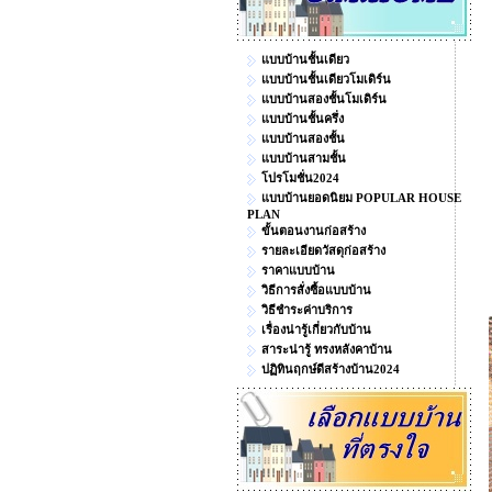
แบบบ้านชั้นเดียว
แบบบ้านชั้นเดียวโมเดิร์น
แบบบ้านสองชั้นโมเดิร์น
แบบบ้านชั้นครึ่ง
แบบบ้านสองชั้น
แบบบ้านสามชั้น
โปรโมชั่น2024
แบบบ้านยอดนิยม POPULAR HOUSE
PLAN
ขั้นตอนงานก่อสร้าง
รายละเอียดวัสดุก่อสร้าง
ราคาแบบบ้าน
วิธีการสั่งซื้อแบบบ้าน
วิธีชำระค่าบริการ
เรื่องน่ารู้เกี่ยวกับบ้าน
สาระน่ารู้ ทรงหลังคาบ้าน
ปฏิทินฤกษ์ดีสร้างบ้าน2024