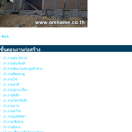
« Back
ขั้นตอนงานก่อสร้าง
32.งานสุขาภิบาล
31.งานสุขภัณฑ์
30.งานติดบานประตูหน้าต่าง
29.งานติดประตู
28.งานไฟ
27.งานทาสี
26.งานปูกระเบื้อง
26.งานยิงฝ้า
25.งานโครงรับฝ้า
24.งานฉาบ
23.งานผ่าไฟ
21.งานมุงหลังคา
20.งานเชิงชาย
19.งานยิงแป