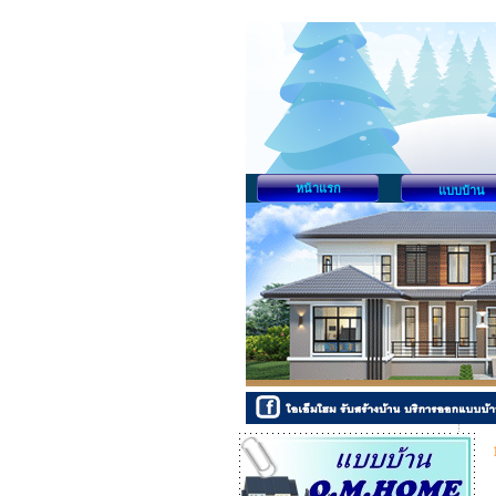
หน้าแรก
แบบบ้าน