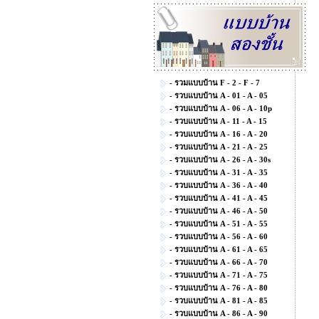
- รวมแบบบ้าน F - 2 - F - 7
- รวบแบบบ้าน A - 01 - A - 05
- รวบแบบบ้าน A - 06 - A - 10p
- รวบแบบบ้าน A - 11 - A - 15
- รวบแบบบ้าน A - 16 - A - 20
- รวบแบบบ้าน A - 21 - A - 25
- รวบแบบบ้าน A - 26 - A - 30s
- รวบแบบบ้าน A - 31 - A - 35
- รวบแบบบ้าน A - 36 - A - 40
- รวบแบบบ้าน A - 41 - A - 45
- รวบแบบบ้าน A - 46 - A - 50
- รวบแบบบ้าน A - 51 - A - 55
- รวบแบบบ้าน A - 56 - A - 60
- รวบแบบบ้าน A - 61 - A - 65
- รวบแบบบ้าน A - 66 - A - 70
- รวบแบบบ้าน A - 71 - A - 75
- รวบแบบบ้าน A - 76 - A - 80
- รวบแบบบ้าน A - 81 - A - 85
- รวบแบบบ้าน A - 86 - A - 90