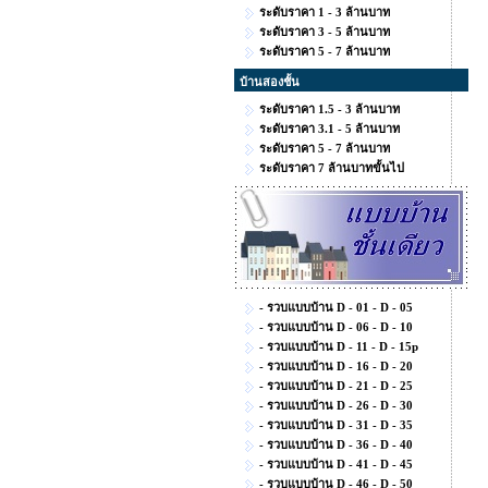
ระดับราคา 1 - 3 ล้านบาท
ระดับราคา 3 - 5 ล้านบาท
ระดับราคา 5 - 7 ล้านบาท
บ้านสองชั้น
ระดับราคา 1.5 - 3 ล้านบาท
ระดับราคา 3.1 - 5 ล้านบาท
ระดับราคา 5 - 7 ล้านบาท
ระดับราคา 7 ล้านบาทขั้นไป
- รวบแบบบ้าน D - 01 - D - 05
- รวบแบบบ้าน D - 06 - D - 10
- รวบแบบบ้าน D - 11 - D - 15p
- รวบแบบบ้าน D - 16 - D - 20
- รวบแบบบ้าน D - 21 - D - 25
- รวบแบบบ้าน D - 26 - D - 30
- รวบแบบบ้าน D - 31 - D - 35
- รวบแบบบ้าน D - 36 - D - 40
- รวบแบบบ้าน D - 41 - D - 45
- รวบแบบบ้าน D - 46 - D - 50