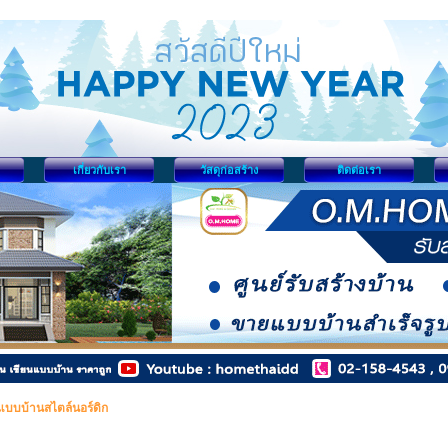
เกี่ยวกับเรา
วัสดุก่อสร้าง
ติดต่อเรา
แบบบ้านสไตล์นอร์ดิก