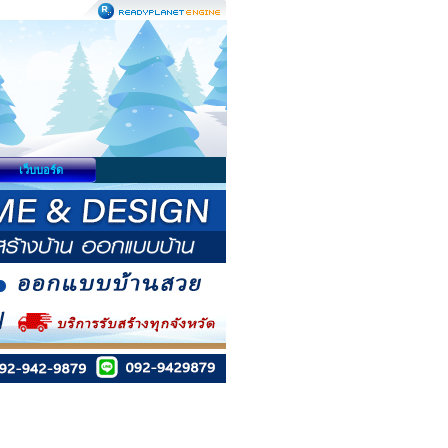
เว็บบอร์ด