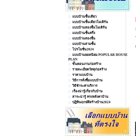
แบบบ้านชั้นเดียว
แบบบ้านชั้นเดียวโมเดิร์น
แบบบ้านสองชั้นโมเดิร์น
แบบบ้านชั้นครึ่ง
แบบบ้านสองชั้น
แบบบ้านสามชั้น
โปรโมชั่น2024
แบบบ้านยอดนิยม POPULAR HOUSE
PLAN
ขั้นตอนงานก่อสร้าง
รายละเอียดวัสดุก่อสร้าง
ราคาแบบบ้าน
วิธีการสั่งซื้อแบบบ้าน
วิธีชำระค่าบริการ
เรื่องน่ารู้เกี่ยวกับบ้าน
สาระน่ารู้ ทรงหลังคาบ้าน
ปฏิทินฤกษ์ดีสร้างบ้าน2024