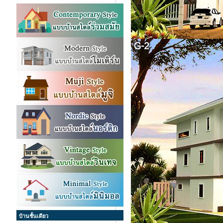
บ้านชั้นเดียว