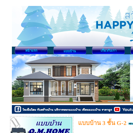
หน้าแรก
เกี่ยวกับเรา
แบบบ้าน
แบบบ้าน 3 ชั้น G-2