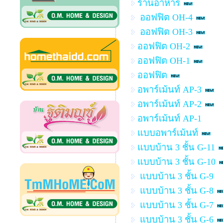
ร้านอาหาร
ออฟฟิต OH-4
ออฟฟิต OH-3
ออฟฟิต OH-2
ออฟฟิต OH-1
ออฟฟิต
อพาร์เม้นท์ AP-3
อพาร์เม้นท์ AP-2
อพาร์เม้นท์ AP-1
แบบอพาร์เม้นท์
แบบบ้าน 3 ชั้น G-11
แบบบ้าน 3 ชั้น G-10
แบบบ้าน 3 ชั้น G-9
แบบบ้าน 3 ชั้น G-8
แบบบ้าน 3 ชั้น G-7
แบบบ้าน 3 ชั้น G-6