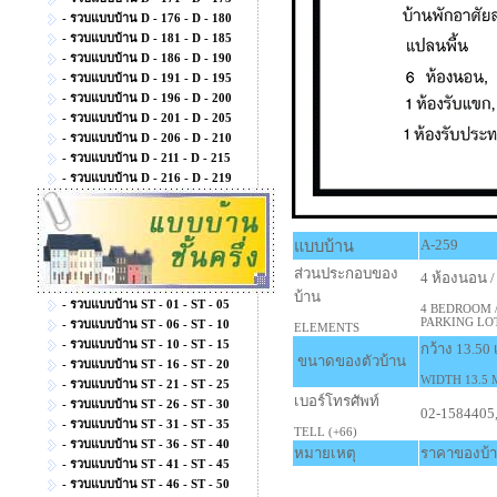
- รวบแบบบ้าน D - 176 - D - 180
- รวบแบบบ้าน D - 181 - D - 185
- รวบแบบบ้าน D - 186 - D - 190
- รวบแบบบ้าน D - 191 - D - 195
- รวบแบบบ้าน D - 196 - D - 200
- รวบแบบบ้าน D - 201 - D - 205
- รวบแบบบ้าน D - 206 - D - 210
- รวบแบบบ้าน D - 211 - D - 215
- รวบแบบบ้าน D - 216 - D - 219
A-259
แบบบ้าน
ส่วนประกอบของ
4 ห้องนอน / 
บ้าน
- รวบแบบบ้าน ST - 01 - ST - 05
4 BEDROOM /
PARKING LO
- รวบแบบบ้าน ST - 06 - ST - 10
ELEMENTS
- รวบแบบบ้าน ST - 10 - ST - 15
กว้าง 13.50 
ขนาดของตัวบ้าน
- รวบแบบบ้าน ST - 16 - ST - 20
WIDTH 13.5 
- รวบแบบบ้าน ST - 21 - ST - 25
เบอร์โทรศัพท์
- รวบแบบบ้าน ST - 26 - ST - 30
02-1584405,
- รวบแบบบ้าน ST - 31 - ST - 35
TELL (+66)
- รวบแบบบ้าน ST - 36 - ST - 40
หมายเหตุ
ราคาของบ้านข
- รวบแบบบ้าน ST - 41 - ST - 45
- รวบแบบบ้าน ST - 46 - ST - 50