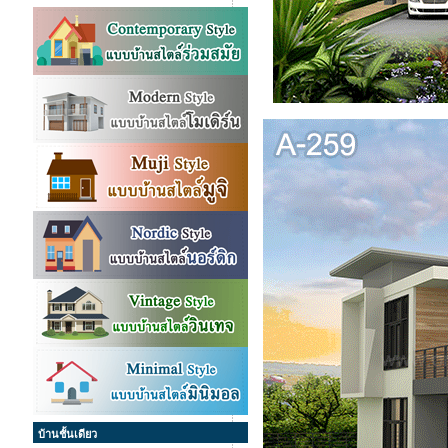
บ้านชั้นเดียว