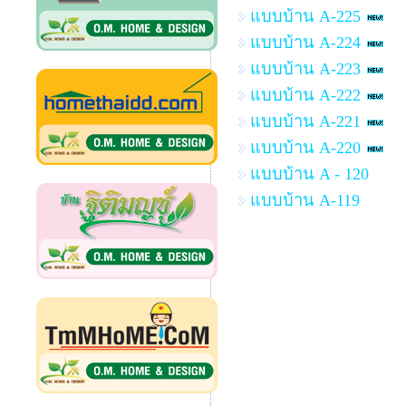
แบบบ้าน A-225
แบบบ้าน A-224
แบบบ้าน A-223
แบบบ้าน A-222
แบบบ้าน A-221
แบบบ้าน A-220
แบบบ้าน A - 120
แบบบ้าน A-119