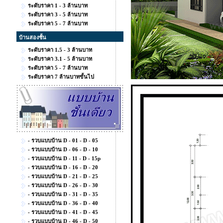
ระดับราคา 1 - 3 ล้านบาท
ระดับราคา 3 - 5 ล้านบาท
ระดับราคา 5 - 7 ล้านบาท
บ้านสองชั้น
ระดับราคา 1.5 - 3 ล้านบาท
ระดับราคา 3.1 - 5 ล้านบาท
ระดับราคา 5 - 7 ล้านบาท
ระดับราคา 7 ล้านบาทขั้นไป
- รวบแบบบ้าน D - 01 - D - 05
- รวบแบบบ้าน D - 06 - D - 10
- รวบแบบบ้าน D - 11 - D - 15p
- รวบแบบบ้าน D - 16 - D - 20
- รวบแบบบ้าน D - 21 - D - 25
- รวบแบบบ้าน D - 26 - D - 30
- รวบแบบบ้าน D - 31 - D - 35
- รวบแบบบ้าน D - 36 - D - 40
- รวบแบบบ้าน D - 41 - D - 45
- รวบแบบบ้าน D - 46 - D - 50