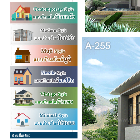
บ้านชั้นเดียว