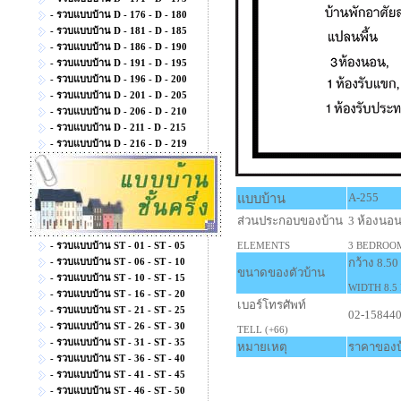
- รวบแบบบ้าน D - 176 - D - 180
- รวบแบบบ้าน D - 181 - D - 185
- รวบแบบบ้าน D - 186 - D - 190
- รวบแบบบ้าน D - 191 - D - 195
- รวบแบบบ้าน D - 196 - D - 200
- รวบแบบบ้าน D - 201 - D - 205
- รวบแบบบ้าน D - 206 - D - 210
- รวบแบบบ้าน D - 211 - D - 215
- รวบแบบบ้าน D - 216 - D - 219
A-255
แบบบ้าน
ส่วนประกอบของบ้าน
3 ห้องนอน 
- รวบแบบบ้าน ST - 01 - ST - 05
ELEMENTS
3 BEDROOM
- รวบแบบบ้าน ST - 06 - ST - 10
กว้าง 8.50
ขนาดของตัวบ้าน
- รวบแบบบ้าน ST - 10 - ST - 15
WIDTH 8.5
- รวบแบบบ้าน ST - 16 - ST - 20
เบอร์โทรศัพท์
- รวบแบบบ้าน ST - 21 - ST - 25
02-158440
- รวบแบบบ้าน ST - 26 - ST - 30
TELL (+66)
- รวบแบบบ้าน ST - 31 - ST - 35
หมายเหตุ
ราคาของบ้า
- รวบแบบบ้าน ST - 36 - ST - 40
- รวบแบบบ้าน ST - 41 - ST - 45
- รวบแบบบ้าน ST - 46 - ST - 50