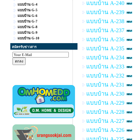
แบบบ้าน A-240
แบบบ้าน G-4
แบบบ้าน G-5
แบบบ้าน A-239
แบบบ้าน G-6
แบบบ้าน A-238
แบบบ้าน G-7
แบบบ้าน G-8
แบบบ้าน A-237
แบบบ้าน G-9
แบบบ้าน G-10
แบบบ้าน A-236
สมัครรับข่าวสาร
แบบบ้าน A-235
แบบบ้าน A-234
แบบบ้าน A-233
แบบบ้าน A-232
แบบบ้าน A-231
แบบบ้าน A-230
แบบบ้าน A-229
แบบบ้าน A-228
แบบบ้าน A-227
แบบบ้าน A-226
แบบบ้าน A-225