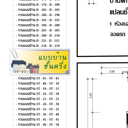
- รวบแบบบ้าน D - 176 - D - 180
- รวบแบบบ้าน D - 181 - D - 185
- รวบแบบบ้าน D - 186 - D - 190
- รวบแบบบ้าน D - 191 - D - 195
- รวบแบบบ้าน D - 196 - D - 200
- รวบแบบบ้าน D - 201 - D - 205
- รวบแบบบ้าน D - 206 - D - 210
- รวบแบบบ้าน D - 211 - D - 215
- รวบแบบบ้าน D - 216 - D - 219
- รวบแบบบ้าน ST - 01 - ST - 05
- รวบแบบบ้าน ST - 06 - ST - 10
- รวบแบบบ้าน ST - 10 - ST - 15
- รวบแบบบ้าน ST - 16 - ST - 20
- รวบแบบบ้าน ST - 21 - ST - 25
- รวบแบบบ้าน ST - 26 - ST - 30
- รวบแบบบ้าน ST - 31 - ST - 35
- รวบแบบบ้าน ST - 36 - ST - 40
- รวบแบบบ้าน ST - 41 - ST - 45
- รวบแบบบ้าน ST - 46 - ST - 50