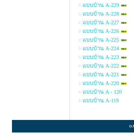
แบบบ้าน A-229
แบบบ้าน A-228
แบบบ้าน A-227
แบบบ้าน A-226
แบบบ้าน A-225
แบบบ้าน A-224
แบบบ้าน A-223
แบบบ้าน A-222
แบบบ้าน A-221
แบบบ้าน A-220
แบบบ้าน A - 120
แบบบ้าน A-119
O.