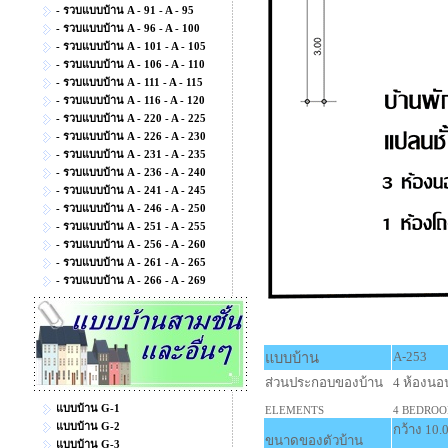
- รวบแบบบ้าน A - 91 - A - 95
- รวบแบบบ้าน A - 96 - A - 100
- รวบแบบบ้าน A - 101 - A - 105
- รวบแบบบ้าน A - 106 - A - 110
- รวบแบบบ้าน A - 111 - A - 115
- รวบแบบบ้าน A - 116 - A - 120
- รวบแบบบ้าน A - 220 - A - 225
- รวบแบบบ้าน A - 226 - A - 230
- รวบแบบบ้าน A - 231 - A - 235
- รวบแบบบ้าน A - 236 - A - 240
- รวบแบบบ้าน A - 241 - A - 245
- รวบแบบบ้าน A - 246 - A - 250
- รวบแบบบ้าน A - 251 - A - 255
- รวบแบบบ้าน A - 256 - A - 260
- รวบแบบบ้าน A - 261 - A - 265
- รวบแบบบ้าน A - 266 - A - 269
A-253
แบบบ้าน
ส่วนประกอบของบ้าน
4 ห้องนอน
แบบบ้าน G-1
ELEMENTS
4 BEDROOM
แบบบ้าน G-2
กว้าง 10.
ขนาดของตัวบ้าน
แบบบ้าน G-3