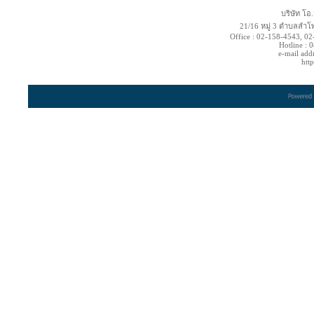
บริษัท โอ
21/16 หมู่ 3 ตำบลลำโ
Office : 02-158-4543, 0
Hotline :
e-mail add
htt