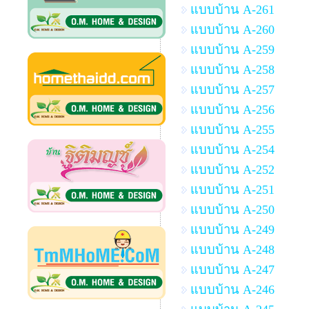
แบบบ้าน A-261
แบบบ้าน A-260
แบบบ้าน A-259
แบบบ้าน A-258
แบบบ้าน A-257
แบบบ้าน A-256
แบบบ้าน A-255
แบบบ้าน A-254
แบบบ้าน A-252
แบบบ้าน A-251
แบบบ้าน A-250
แบบบ้าน A-249
แบบบ้าน A-248
แบบบ้าน A-247
แบบบ้าน A-246