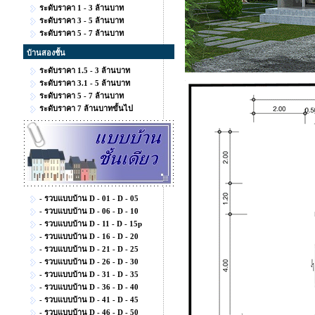
ระดับราคา 1 - 3 ล้านบาท
ระดับราคา 3 - 5 ล้านบาท
ระดับราคา 5 - 7 ล้านบาท
บ้านสองชั้น
ระดับราคา 1.5 - 3 ล้านบาท
ระดับราคา 3.1 - 5 ล้านบาท
ระดับราคา 5 - 7 ล้านบาท
ระดับราคา 7 ล้านบาทขั้นไป
- รวบแบบบ้าน D - 01 - D - 05
- รวบแบบบ้าน D - 06 - D - 10
- รวบแบบบ้าน D - 11 - D - 15p
- รวบแบบบ้าน D - 16 - D - 20
- รวบแบบบ้าน D - 21 - D - 25
- รวบแบบบ้าน D - 26 - D - 30
- รวบแบบบ้าน D - 31 - D - 35
- รวบแบบบ้าน D - 36 - D - 40
- รวบแบบบ้าน D - 41 - D - 45
- รวบแบบบ้าน D - 46 - D - 50