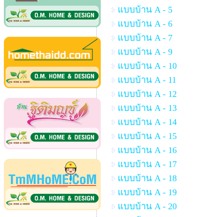
แบบบ้าน A - 5
แบบบ้าน A - 6
แบบบ้าน A - 7
แบบบ้าน A - 9
แบบบ้าน A - 10
แบบบ้าน A - 11
แบบบ้าน A - 12
แบบบ้าน A - 13
แบบบ้าน A - 14
แบบบ้าน A - 15
แบบบ้าน A - 16
แบบบ้าน A - 17
แบบบ้าน A - 18
แบบบ้าน A - 19
แบบบ้าน A - 20