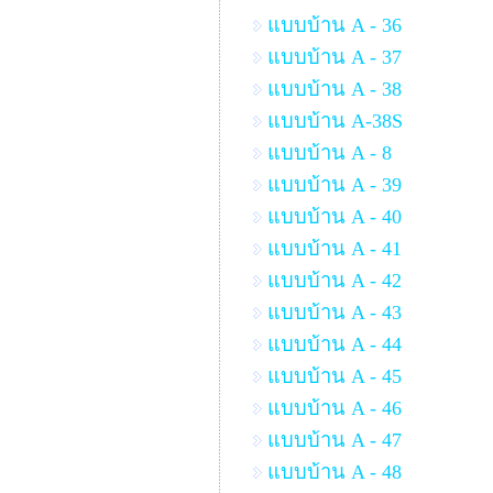
แบบบ้าน A - 36
แบบบ้าน A - 37
แบบบ้าน A - 38
แบบบ้าน A-38S
แบบบ้าน A - 8
แบบบ้าน A - 39
แบบบ้าน A - 40
แบบบ้าน A - 41
แบบบ้าน A - 42
แบบบ้าน A - 43
แบบบ้าน A - 44
แบบบ้าน A - 45
แบบบ้าน A - 46
แบบบ้าน A - 47
แบบบ้าน A - 48