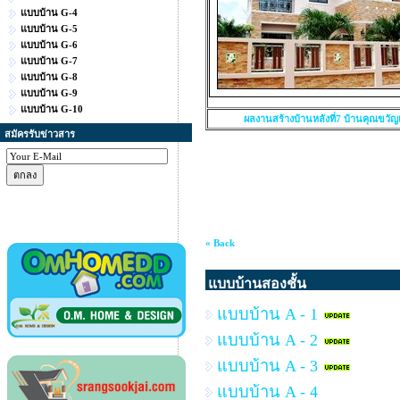
แบบบ้าน G-4
แบบบ้าน G-5
แบบบ้าน G-6
แบบบ้าน G-7
แบบบ้าน G-8
แบบบ้าน G-9
แบบบ้าน G-10
ผลงานสร้างบ้านหลังที่7 บ้านคุณขวัญ
สมัครรับข่าวสาร
« Back
แบบบ้านสองชั้น
แบบบ้าน A - 1
แบบบ้าน A - 2
แบบบ้าน A - 3
แบบบ้าน A - 4