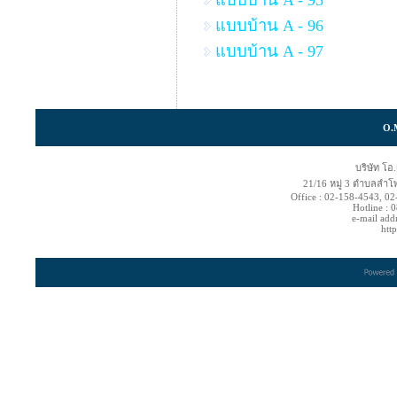
แบบบ้าน A - 95
แบบบ้าน A - 96
แบบบ้าน A - 97
O.
บริษัท โอ
21/16 หมู่ 3 ตำบลลำโ
Office : 02-158-4543, 0
Hotline :
e-mail add
htt