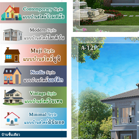
บ้านชั้นเดียว