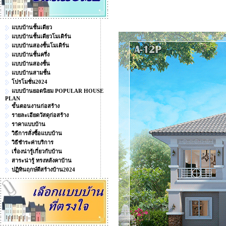
แบบบ้านชั้นเดียว
แบบบ้านชั้นเดียวโมเดิร์น
แบบบ้านสองชั้นโมเดิร์น
แบบบ้านชั้นครึ่ง
แบบบ้านสองชั้น
แบบบ้านสามชั้น
โปรโมชั่น2024
แบบบ้านยอดนิยม POPULAR HOUSE
PLAN
ขั้นตอนงานก่อสร้าง
รายละเอียดวัสดุก่อสร้าง
ราคาแบบบ้าน
วิธีการสั่งซื้อแบบบ้าน
วิธีชำระค่าบริการ
เรื่องน่ารู้เกี่ยวกับบ้าน
สาระน่ารู้ ทรงหลังคาบ้าน
ปฏิทินฤกษ์ดีสร้างบ้าน2024