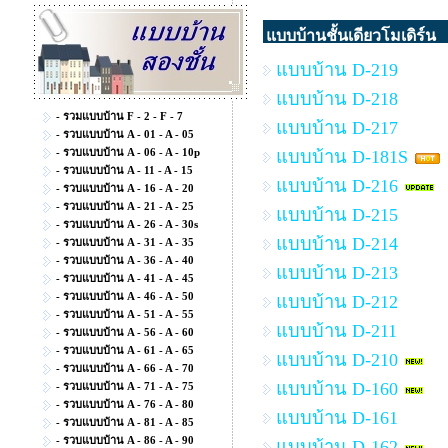
แบบบ้านชั้นเดียวโมเดิร์น
แบบบ้าน D-219
แบบบ้าน D-218
- รวมแบบบ้าน F - 2 - F - 7
แบบบ้าน D-217
- รวบแบบบ้าน A - 01 - A - 05
- รวบแบบบ้าน A - 06 - A - 10p
แบบบ้าน D-181S
- รวบแบบบ้าน A - 11 - A - 15
แบบบ้าน D-216
- รวบแบบบ้าน A - 16 - A - 20
- รวบแบบบ้าน A - 21 - A - 25
แบบบ้าน D-215
- รวบแบบบ้าน A - 26 - A - 30s
แบบบ้าน D-214
- รวบแบบบ้าน A - 31 - A - 35
- รวบแบบบ้าน A - 36 - A - 40
แบบบ้าน D-213
- รวบแบบบ้าน A - 41 - A - 45
- รวบแบบบ้าน A - 46 - A - 50
แบบบ้าน D-212
- รวบแบบบ้าน A - 51 - A - 55
แบบบ้าน D-211
- รวบแบบบ้าน A - 56 - A - 60
- รวบแบบบ้าน A - 61 - A - 65
แบบบ้าน D-210
- รวบแบบบ้าน A - 66 - A - 70
แบบบ้าน D-160
- รวบแบบบ้าน A - 71 - A - 75
- รวบแบบบ้าน A - 76 - A - 80
แบบบ้าน D-161
- รวบแบบบ้าน A - 81 - A - 85
- รวบแบบบ้าน A - 86 - A - 90
แบบบ้าน D-162