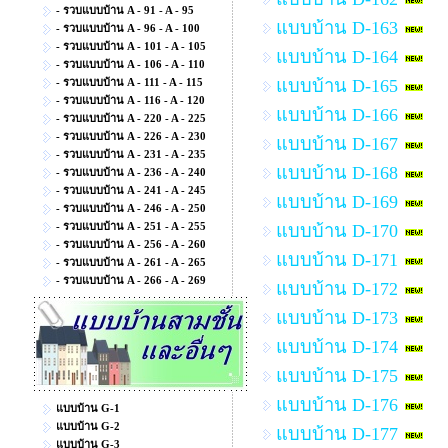
- รวบแบบบ้าน A - 91 - A - 95
แบบบ้าน D-163
- รวบแบบบ้าน A - 96 - A - 100
- รวบแบบบ้าน A - 101 - A - 105
แบบบ้าน D-164
- รวบแบบบ้าน A - 106 - A - 110
- รวบแบบบ้าน A - 111 - A - 115
แบบบ้าน D-165
- รวบแบบบ้าน A - 116 - A - 120
แบบบ้าน D-166
- รวบแบบบ้าน A - 220 - A - 225
- รวบแบบบ้าน A - 226 - A - 230
แบบบ้าน D-167
- รวบแบบบ้าน A - 231 - A - 235
แบบบ้าน D-168
- รวบแบบบ้าน A - 236 - A - 240
- รวบแบบบ้าน A - 241 - A - 245
แบบบ้าน D-169
- รวบแบบบ้าน A - 246 - A - 250
- รวบแบบบ้าน A - 251 - A - 255
แบบบ้าน D-170
- รวบแบบบ้าน A - 256 - A - 260
แบบบ้าน D-171
- รวบแบบบ้าน A - 261 - A - 265
- รวบแบบบ้าน A - 266 - A - 269
แบบบ้าน D-172
แบบบ้าน D-173
แบบบ้าน D-174
แบบบ้าน D-175
แบบบ้าน D-176
แบบบ้าน G-1
แบบบ้าน G-2
แบบบ้าน D-177
แบบบ้าน G-3